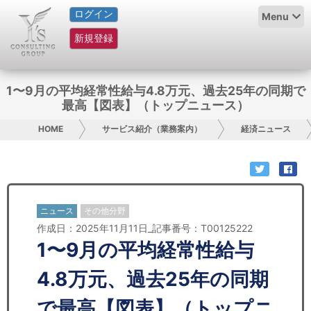
ログイン
HOME
Menu
新規登録
サービス紹介
コラム
1〜9月の平均経常性給与4.8万元、過去25年の同期で
最高【図表】（トップニュース）
グループ概要
HOME
サービス紹介（業務案内）
経済ニュース
採用情報
お問い合わせ
ニュース
その他分野
日本人にPR
作成日：2025年11月11日_記事番号：T00125222
1〜9月の平均経常性給与
コンサルティング
4.8万元、過去25年の同期
リサーチ
で最高【図表】（トップニ