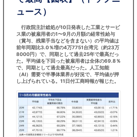
セミナー
ュース）
経済ニュース
行政院主計総処が10日発表した工業とサービ
労務顧問
ス業の被雇用者の1〜9月の月額の経常性給与
（賞与、残業手当などを含まない）の平均値は
ＩＴ
前年同期比3.0％増の4万7751台湾元（約23万
8000円）で、同期として過去25年で最高だっ
た。平均値を下回った被雇用者は全体の69.8％
飲食店情報
で、同期として過去最高だった。人工知能
（AI）需要で半導体業界が好況で、平均値が押
し上げられている。11日付工商時報が報じた。