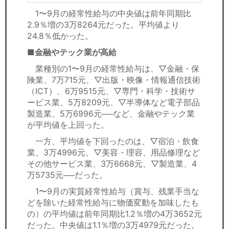
1〜9月の経常性給与の中央値は前年同期比
2.9％増の3万8264元だった。平均値より
24.8％低かった。
■金融やテック業が高給
業種別の1〜9月の経常性給与は、▽金融・保
険業、7万715元、▽出版・映像・情報通信技術
（ICT）、6万9515元、▽専門・科学・技術サ
ービス業、5万8209元、▽半導体など電子部品
製造業、5万6996元──など、金融やテック業
が平均値を上回った。
一方、平均値を下回ったのは、▽宿泊・飲食
業、3万4996元、▽美容・理容、用品修理など
その他サービス業、3万6668元、▽製造業、4
万5735元──だった。
1〜9月の実質経常性給与（賞与、残業手当な
どを除いた経常性給与に物価変動を加味したも
の）の平均値は前年同期比1.2％増の4万3652元
だった。中央値は1.1％増の3万4979元だった。