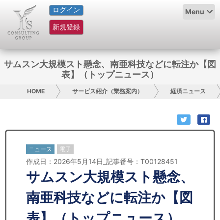
ログイン
HOME
Menu
新規登録
サービス紹介
コラム
サムスン大規模スト懸念、南亜科技などに転注か【図
表】（トップニュース）
グループ概要
HOME
サービス紹介（業務案内）
経済ニュース
採用情報
お問い合わせ
ニュース
電子
日本人にPR
作成日：2026年5月14日_記事番号：T00128451
サムスン大規模スト懸念、
コンサルティング
南亜科技などに転注か【図
リサーチ
表】（トップニュース）