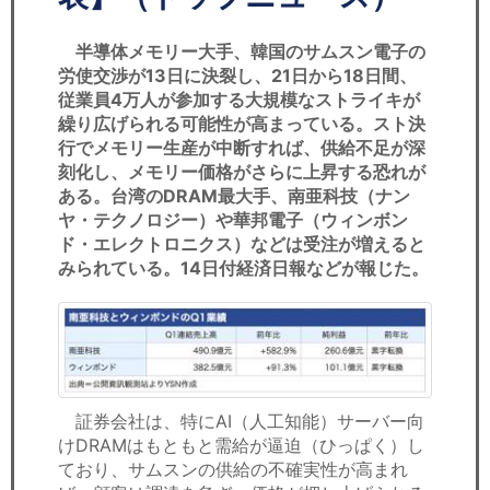
セミナー
半導体メモリー大手、韓国のサムスン電子の
経済ニュース
労使交渉が13日に決裂し、21日から18日間、
従業員4万人が参加する大規模なストライキが
労務顧問
繰り広げられる可能性が高まっている。スト決
行でメモリー生産が中断すれば、供給不足が深
ＩＴ
刻化し、メモリー価格がさらに上昇する恐れが
ある。台湾のDRAM最大手、南亜科技（ナン
飲食店情報
ヤ・テクノロジー）や華邦電子（ウィンボン
ド・エレクトロニクス）などは受注が増えると
みられている。14日付経済日報などが報じた。
証券会社は、特にAI（人工知能）サーバー向
けDRAMはもともと需給が逼迫（ひっぱく）し
ており、サムスンの供給の不確実性が高まれ