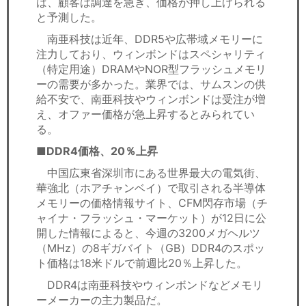
ば、顧客は調達を急ぎ、価格が押し上げられる
と予測した。
南亜科技は近年、DDR5や広帯域メモリーに
注力しており、ウィンボンドはスペシャリティ
（特定用途）DRAMやNOR型フラッシュメモリ
ーの需要が多かった。業界では、サムスンの供
給不安で、南亜科技やウィンボンドは受注が増
え、オファー価格が急上昇するとみられてい
る。
■DDR4価格、20％上昇
中国広東省深圳市にある世界最大の電気街、
華強北（ホアチャンベイ）で取引される半導体
メモリーの価格情報サイト、CFM閃存市場（チ
ャイナ・フラッシュ・マーケット）が12日に公
開した情報によると、今週の3200メガヘルツ
（MHz）の8ギガバイト（GB）DDR4のスポッ
ト価格は18米ドルで前週比20％上昇した。
DDR4は南亜科技やウィンボンドなどメモリ
ーメーカーの主力製品だ。