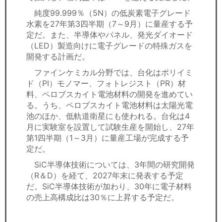
純度99.999％（5N）の低炭素電子グレード
水素を27年第3四半期（7～9月）に量産する予
定だ。また、半導体やパネル、発光ダイオード
（LED）製造向けに電子グレードの特殊ガスを
開発する計画だ。
ファインケミカル分野では、台化はポリイミ
ド（PI）モノマー、フォトレジスト（PR）材
料、ペロブスカイト電池材料の開発を進めてい
る。うち、ペロブスカイト電池材料は太陽光電
池のほか、低軌道衛星にも使われる。台化は4
月に実験室を設置して試験生産を開始し、27年
第1四半期（1～3月）に量産工場が完成する予
定だ。
SiC半導体技術については、3年間の研究開発
（R＆D）を経て、2027年末に発表する予定
だ。SiC半導体技術が加わり、30年に電子材料
の売上高構成比は30％に上昇する予定だ。