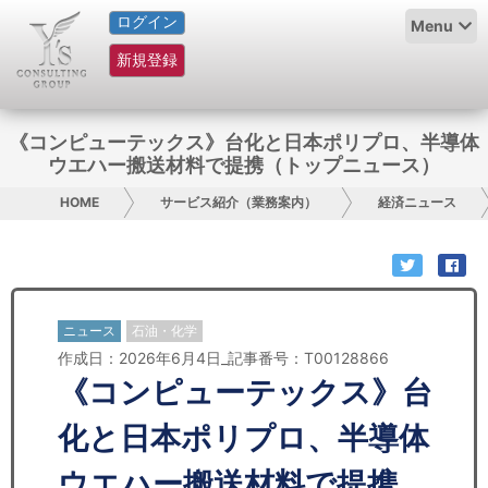
ログイン
HOME
Menu
新規登録
サービス紹介
コラム
《コンピューテックス》台化と日本ポリプロ、半導体
ウエハー搬送材料で提携（トップニュース）
グループ概要
HOME
サービス紹介（業務案内）
経済ニュース
採用情報
お問い合わせ
ニュース
石油・化学
日本人にPR
作成日：2026年6月4日_記事番号：T00128866
《コンピューテックス》台
コンサルティング
化と日本ポリプロ、半導体
リサーチ
ウエハー搬送材料で提携