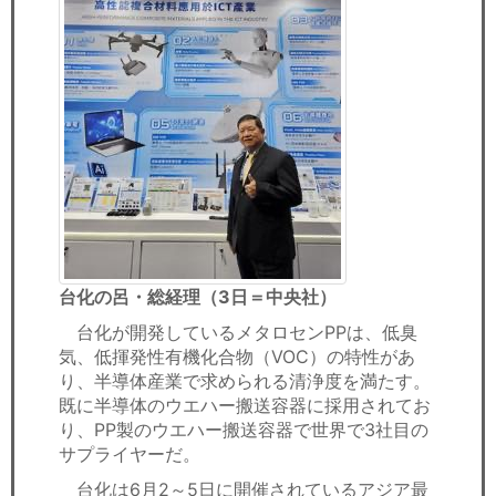
台化の呂・総経理（3日＝中央社）​
台化が開発しているメタロセンPPは、低臭
気、低揮発性有機化合物（VOC）の特性があ
り、半導体産業で求められる清浄度を満たす。
既に半導体のウエハー搬送容器に採用されてお
り、PP製のウエハー搬送容器で世界で3社目の
サプライヤーだ。
台化は6月2～5日に開催されているアジア最