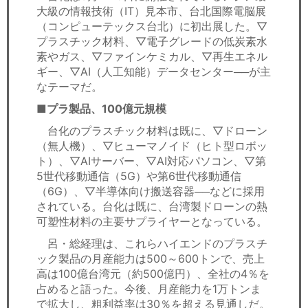
大級の情報技術（IT）見本市、台北国際電脳展
（コンピューテックス台北）に初出展した。▽
プラスチック材料、▽電子グレードの低炭素水
素やガス、▽ファインケミカル、▽再生エネル
ギー、▽AI（人工知能）データセンター──が主
なテーマだ。
■プラ製品、100億元規模
台化のプラスチック材料は既に、▽ドローン
（無人機）、▽ヒューマノイド（ヒト型ロボッ
ト）、▽AIサーバー、▽AI対応パソコン、▽第
5世代移動通信（5G）や第6世代移動通信
（6G）、▽半導体向け搬送容器──などに採用
されている。台化は既に、台湾製ドローンの熱
可塑性材料の主要サプライヤーとなっている。
呂・総経理は、これらハイエンドのプラスチ
ック製品の月産能力は500～600トンで、売上
高は100億台湾元（約500億円）、全社の4％を
占めると語った。今後、月産能力を1万トンま
で拡大し、粗利益率は30％を超える見通しだ。