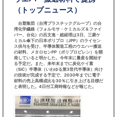
セミナー
（トップニュース）
経済ニュース
台塑集団（台湾プラスチックグループ）の台
労務顧問
湾化学繊維（フォルモサ・ケミカルズ＆ファイ
バー、台化）の呂文進・総経理は3日、三菱ケ
ＩＴ
ミカル傘下の日本ポリプロ（JPP）のライセン
ス供与を受け、半導体製造工程のウエハー搬送
の材料、メタロセンPP（ポリプロピレン）を開
飲食店情報
発していると明かした。今年末に量産を開始す
る予定だ。また、来年末までに炭化ケイ素
（SiC）半導体（いわゆる第3世代半導体）向け
の技術が完成する予定で、2030年までに電子
材料の売上高構成比を30％に引き上げる目標だ
と表明した。4日付工商時報などが報じた。