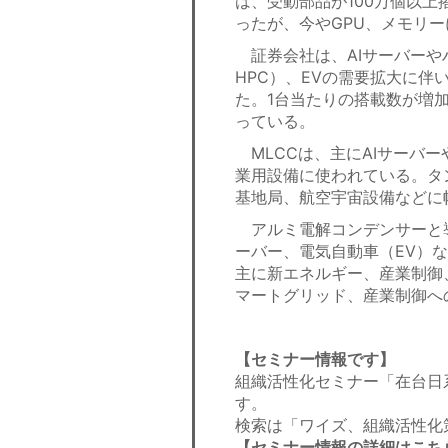
は、受動部品が100万個以上
ったが、今やGPU、メモリ
証券会社は、AIサーバーや
HPC）、EVの需要拡大に
た。1台当たりの搭載数が増
っている。
MLCCは、主にAIサーバ
業用設備に使われている。タ
基地局、航空宇宙設備などに
アルミ電解コンデンサーと導
ーバー、電気自動車（EV）
主に新エネルギー、産業制御
マートグリッド、産業制御へ
【セミナー情報です】
組織活性化セミナー「在台日
す。
検索は「ワイズ、組織活性化
【セミナー情報の詳細はこち