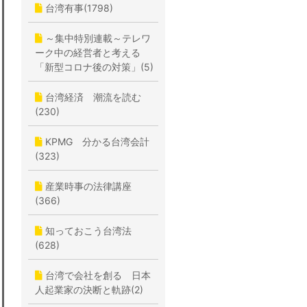
台湾有事(1798)
～集中特別連載～テレワ
ーク中の経営者と考える
「新型コロナ後の対策」(5)
台湾経済 潮流を読む
(230)
KPMG 分かる台湾会計
(323)
産業時事の法律講座
(366)
知っておこう台湾法
(628)
台湾で会社を創る 日本
人起業家の決断と軌跡(2)