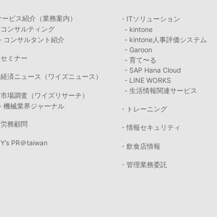
サービス紹介（業務案内）
・ITソリューション
・コンサルティング
- kintone
- コンサルタント紹介
- kintone人事評価システム
- Garoon
・セミナー
- 育て〜る
- SAP Hana Cloud
・経済ニュース（ワイズニュース）
- LINE WORKS
- 生活情報関連サービス
・市場調査（ワイズリサーチ）
- 機械業界ジャーナル
・トレーニング
・労務顧問
・情報セキュリティ
Y’s PR＠taiwan
・飲食店情報
・管理業務委託