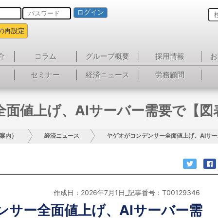
ログイン
の再設定
介
コラム
グループ概要
採用情報
お
セミナー
経済ニュース
労務顧問
全面値上げ、AIサーバー需要で【図
案内）
経済ニュース
ヤゲオがコンデンサー全面値上げ、AIサ
作成日：2026年7月1日_記事番号：T00129346
ンサー全面値上げ、AIサーバー需