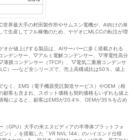
C世界最大手の村田製作所やサムスン電機が、AI向けの単
して生産してフル稼働のため、ヤゲオにMLCCの転注が増
オが値上げする製品は、AIサーバーに多く搭載される
ルコンデンサー、▽アルミ電解コンデンサー、▽導電性高分
▽薄膜コンデンサー（TFCP）、▽電気二重層コンデンサ
LC）──など全シリーズで、売上高構成比は50％。値上
なく、EMS（電子機器受託製造サービス）やOEM（相
の顧客も含まれ、スポット価格も契約価格もいずれも値上
報によると、顧客はEMSが20.4％、OEMが35％を占め
（GPU）大手の米エヌビディアの半導体プラットフォ
ルービン）」を搭載した「VR NVL 144」のハイエンド仕様