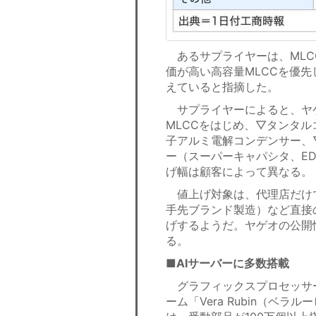
あるサプライヤーは、MLC
価が高い高容量MLCCを優先
えていると指摘した。
サプライヤーによると、ヤゲ
MLCCをはじめ、▽タンタ
子アルミ電解コンデンサー、
ー（スーパーキャパシタ、ED
げ幅は顧客によって異なる。
値上げ対象は、代理店だけで
手先ブランド製造）など直接
げするようだ。ヤゲオの公開情
る。
■AIサーバーに多数搭載
グラフィックスプロセッサー
ーム「Vera Rubin（ベラ