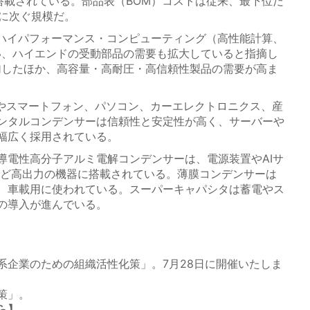
搭載されている。部品表（BOM）コストは従来、最下位だ
ーに次ぐ規模だ。
ハイパフォーマンス・コンピューティング（高性能計算、
伴い、ハイエンドの受動部品の需要も拡大していると指摘し
加したほか、高容量・高耐圧・高信頼性製品の需要が高ま
ーやスマートフォン、パソコン、カーエレクトロニクス、産
ンタルコンデンサーは信頼性と安定性が高く、サーバーや
幅広く採用されている。
電性高分子アルミ電解コンデンサーは、電源装置やAIサ
など高出力の機器に搭載されている。薄膜コンデンサーは
、車載用に使われている。スーパーキャパシタは蓄電やス
の導入が進んでいる。
系企業のための組織活性化策」。7月28日に開催いたしま
策」。
ら】