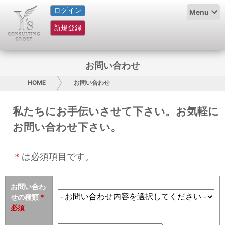
ログイン
HOME
Menu
新規登録
サービス紹介
コラム
お問い合わせ
グループ概要
HOME
お問い合わせ
採用情報
私たちにお手伝いさせて下さい。お気軽に
お問い合わせ下さい。
お問い合わせ
＊
日本人にPR
は必須項目です。
コンサルティング
お問い合わ
せの種類
*
リサーチ
必須