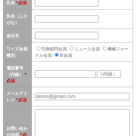
セミナー
氏名
*必須
氏名（ふり
経済ニュース
がな）
労務顧問
会社名
ＩＴ
ワイズ会員
労務顧問会員
ニュース会員
機械ジャー
種別
ナル会員
非会員
飲食店情報
電話番号
（内線）
*
必須
メールアド
レス
*必須
お問い合わ
せ内容
*必