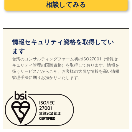
相談してみる
ワイズニュースも同期間を休刊させていただきます。
2025年11月5日
【 会員サービス価格・セミナー価格改定のお知ら
せ 】
2026年1月1日以降、以下のサービスについて価格改定を
情報セキュリティ資格を取得してい
させていただきます。
＜新価格一覧表＞
ます
1、労務顧問会員（年間契約）：NT$ 120,000
台湾のコンサルティングファーム初のISO27001（情報セ
2、ニュース／機械業界ジャーナル会員（年間契約）：
キュリティ管理の国際資格）を取得しております。情報を
NT$ 48,000
扱うサービスだからこそ、お客様の大切な情報を高い情報
3、ワイズシリーズセミナー：下記URLよりご確認くだ
管理手法に則りお預かりいたします。
さい。
https://www.ys-
consulting.com.tw/seminar/124970.html
2025年6月2日
【YouTube番組のお知らせ】
台湾の最新ビジネス情報をお伝えするYouTube番組「週
刊台湾ビジネスニュース」を始めました。