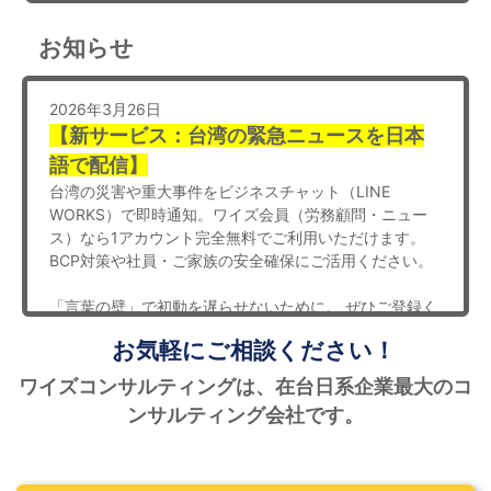
お知らせ
2026年3月26日
【新サービス：台湾の緊急ニュースを日本
語で配信】
台湾の災害や重大事件をビジネスチャット（LINE
WORKS）で即時通知。ワイズ会員（労務顧問・ニュー
ス）なら1アカウント完全無料でご利用いただけます。
BCP対策や社員・ご家族の安全確保にご活用ください。
「言葉の壁」で初動を遅らせないために。 ぜひご登録く
ださい。
お気軽にご相談ください！
[詳細・お申し込みはこちら]
https://www.ys-consulting.com.tw/pr/554.html
ワイズコンサルティングは、在台日系企業最大のコ
ンサルティング会社です。
2026年2月12日
【 春節休業のお知らせ 】
ワイズコンサルティンググループは、2月14日（土）〜2
月22日（日）間を休業させていただきます。