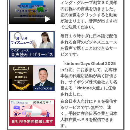
ィング・グループ創立３０周年
のお祝いの言葉を頂きました。
左の画像をクリックすると動画
が始まります。音声が出ますの
でご注意ください。
毎日１６時すぎに日本語で配信
される台湾のビジネスニュース
を音声で聴くことのできるサー
ビスです。
「kintone Days Global 2025
in台北」におきまして、お客様
本位の代理店活動が高く評価さ
れ、サイボウズ株式会社より名
誉ある「kintone大使」に任命
されました。
在台日本人向けにＰＲを発信す
るサービスです｡無料で、速
く、手軽に在台日系企業と日本
人駐在員へＰＲを配信できま
す。