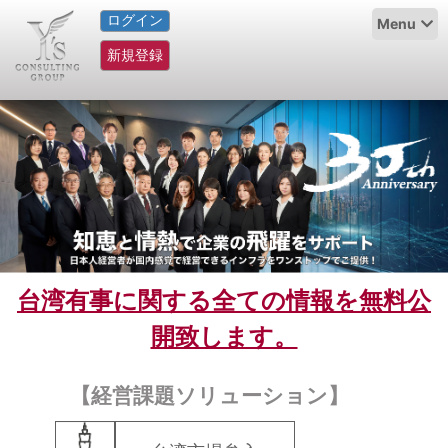
ログイン
HOME
Menu
新規登録
サービス紹介
コラム
グループ概要
採用情報
お問い合わせ
台湾有事に関する全ての情報を無料公
日本人にPR
開致します。
コンサルティング
【経営課題ソリューション】
リサーチ