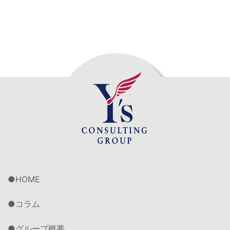
https://www.youtube.com/@taiwan-biz
直近1週間の主な台湾ビジネスニュースを動画で分かりや
すく解説します。毎週月曜・昼に更新
チャンネル登録お願いします！
2025年3月4日
【 管理業務委託サービスを開始いたしました 】
人材採用が難しい昨今、管理部業務や営業管理業務を弊
社へ委託してみませんか？ 貴社に代わって日本語と中
国語が堪能な專門スタッフが懇切丁寧に業務を代行いた
します。詳しくは下記を御覧ください。
https://www.ys-
consulting.com.tw/service/delegation/index.html
HOME
コラム
グループ概要