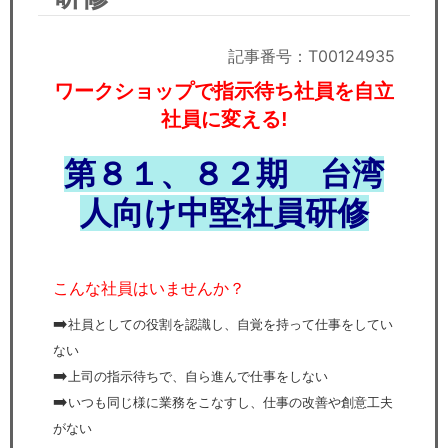
セミナー
経済ニュース
記事番号：T00124935
ワークショップで指示待ち社員を自立
労務顧問
社員に変える!
ＩＴ
第８１、８２
期 台湾
飲食店情報
人向け中堅社員研修
こんな社員はいませんか？
➡️
社員としての役割を認識し、自覚を持って仕事をしてい
ない
➡️
上司の指示待ちで、自ら進んで仕事をしない
➡️
いつも同じ様に業務をこなすし、仕事の改善や創意工夫
がない