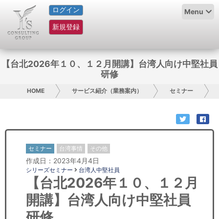
ログイン
HOME
Menu
新規登録
サービス紹介
コラム
【台北2026年１０、１２月開講】台湾人向け中堅社員
研修
グループ概要
HOME
サービス紹介（業務案内）
セミナー
採用情報
お問い合わせ
セミナー
台湾事情
その他
日本人にPR
作成日：2023年4月4日
シリーズセミナー
台湾人中堅社員
コンサルティング
【台北2026年１０、１２月
開講】台湾人向け中堅社員
リサーチ
研修