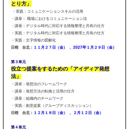
とり方」
・実践：コミュニケーションスキルの活用
・講座： 職場におけるコミュニケーション法
・講座：デジタル時代に対応する情報整理と共有の仕方
・実践：デジタル時代に対応する情報整理と共有の仕方
・実践：文字情報の図解化
2027年
日程 台北：
１１
月２７日（
金
） 、
１
月２９日（金
）
第３単元
役立つ提案をするための「アイディア発想
法」
・講座：発想法のフレームワーク
・講座：発想方法の転換と活用の仕方
・講座：組織内のチームワーク
・実践：創意提案（グループディスカッション）
日程 台北：
１２
月１８日（
金
）
、２
月１２日（金
）
第４単元