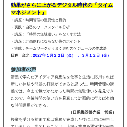
効果がさらに上がるデジタル時代の「タイム
マネジメント」
・講座：時間管理の重要性と目的
・実践：自己のワークスタイル分析
・講座：「時間の無駄遣い」をなくす方法
・講座：計画倒れにならない為のポイント
・実践：チームワークがうまく進むスケジュールの作成法
2027年
日程 台北：
１
月２２日（
金
） 、３
月１２日（金
）
参加者の声
講義で学んだアイディア発想法を仕事と生活に応用すれば
新しい体験や問題の打開ができると思った。時間管理の講
義では、今まで気づかなかった時間の無駄使いを発見でき
たので、今後時間の使い方を見直して計画的に行えば有効
な時間運用ができる。
（日系機器販売業 営業）
授業を受ける前まで私は業務が完成した後に上司に報告し
ていました。学習したことは、上司へ業務を逐次状況報告