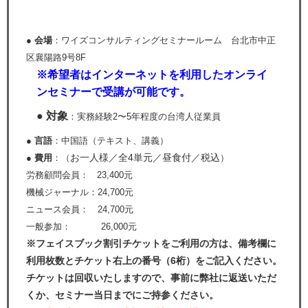
● 会場
：ワイズコンサルティングセミナールーム 台北市中正
区襄陽路9号8F
※希望者はインターネットを利用したオンライ
ンセミナーで受講が可能です。
● 対象
：実務経験2〜5年程度の台湾人従業員
● 言語
：中国語（テキスト、講義）
お一人様／全4単元／昼食付／税込
● 費用
：（
）
労務顧問会員： 23,400元
機械ジャーナル：24,700元
ニュース会員： 24,700元
一般参加： 26,000元
※フェイスブック割引チケットをご利用の方は、備考欄に
利用枚数とチケット右上の番号（6桁）をご記入ください。
チケットは回収いたしますので、事前に弊社に返送いただ
くか、セミナー当日までにご持参ください。