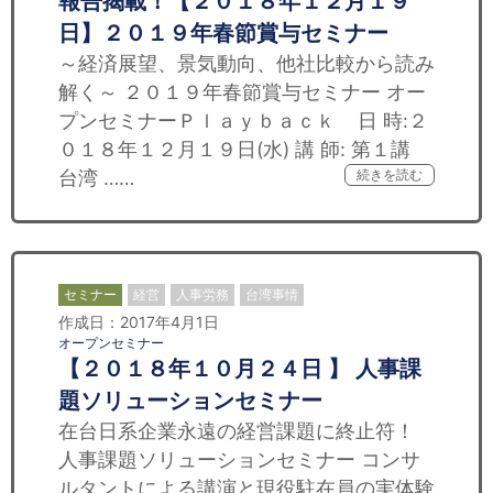
報告揭載！【２０１８年１２月１９
日】２０１９年春節賞与セミナー
～経済展望、景気動向、他社比較から読み
解く～ ２０１９年春節賞与セミナー オー
プンセミナーＰｌａｙｂａｃｋ 日 時:２
０１８年１２月１９日(水) 講 師: 第１講
台湾 ……
続きを読む
セミナー
経営
人事労務
台湾事情
作成日：2017年4月1日
オープンセミナー
【２０１８年１０月２４日 】 人事課
題ソリューションセミナー
在台日系企業永遠の経営課題に終止符！
人事課題ソリューションセミナー コンサ
ルタントによる講演と現役駐在員の実体験