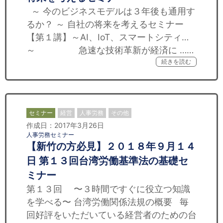
～ 今のビジネスモデルは３年後も通用す
るか？ ～ 自社の将来を考えるセミナー
【第１講】～AI、IoT、スマートシティ…
～ 急速な技術革新が経済に ……
続きを読む
セミナー
経営
人事労務
その他
作成日：2017年3月26日
人事労務セミナー
【新竹の方必見】２０１８年９月１４
日 第１３回台湾労働基準法の基礎セ
ミナー
第１３回 〜３時間ですぐに役立つ知識
を学べる〜 台湾労働関係法規の概要 毎
回好評をいただいている経営者のための台