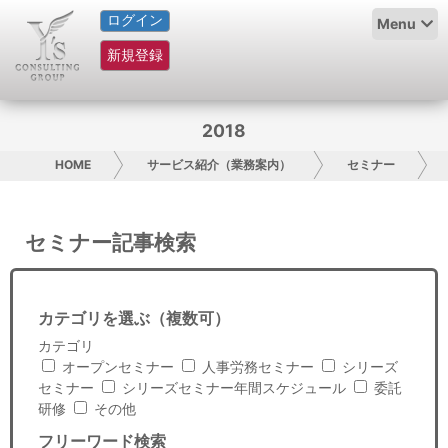
ログイン
HOME
Menu
新規登録
サービス紹介
コラム
2018
グループ概要
HOME
サービス紹介（業務案内）
セミナー
採用情報
セミナー記事検索
お問い合わせ
日本人にPR
カテゴリを選ぶ（複数可）
カテゴリ
コンサルティング
オープンセミナー
人事労務セミナー
シリーズ
セミナー
シリーズセミナー年間スケジュール
委託
リサーチ
研修
その他
フリーワード検索