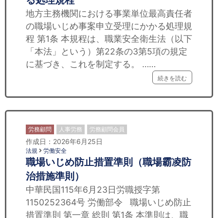
る処理規程
地方主務機関における事業単位最高責任者
の職場いじめ事案申立受理にかかる処理規
程 第1条 本規程は、職業安全衛生法（以下
「本法」という）第22条の3第5項の規定
に基づき、これを制定する。 ……
続きを読む
労務顧問
人事労務
労務顧問会員
作成日：2026年6月25日
法規
労働安全
職場いじめ防止措置準則（職場霸凌防
治措施準則）
中華民国115年6月23日労職授字第
1150252364号 労働部令 職場いじめ防止
措置準則 第一章 総則 第1条 本準則は、職