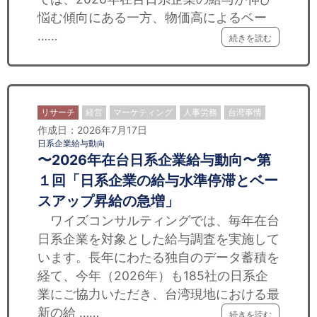
セミナー
悩む傾向にある一方、物価高によるベー
……
経済ニュース
続きを読む
労務顧問
ＩＴ
リサーチ
経営
マーケティング
人事労務
台湾事情
作成日：2026年7月17日
飲食店情報
日系企業給与動向
〜2026年在台日系企業給与動向〜第
１回「日系企業の給与水準停滞とベー
スアップ昇給の急増」
ワイズコンサルティングでは、毎年在台
日系企業を対象とした給与調査を実施して
います。長年にわたる独自のデータ蓄積を
経て、今年（2026年）も185社の日系企
業にご協力いただき、台湾現地における最
新の給 ……
続きを読む