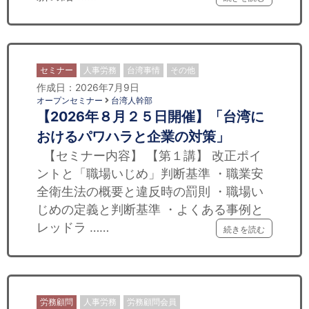
セミナー
人事労務
台湾事情
その他
作成日：2026年7月9日
オープンセミナー
台湾人幹部
【2026年８月２５日開催】「台湾に
おけるパワハラと企業の対策」
【セミナー内容】 【第１講】 改正ポイ
ントと「職場いじめ」判断基準 ・職業安
全衛生法の概要と違反時の罰則 ・職場い
じめの定義と判断基準 ・よくある事例と
レッドラ ……
続きを読む
労務顧問
人事労務
労務顧問会員