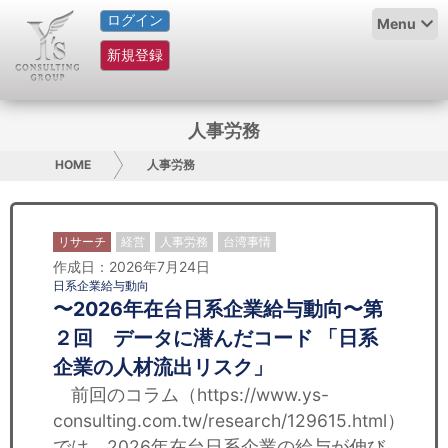
ログイン
HOME
Menu
新規登録
サービス紹介
コラム
人事労務
グループ概要
HOME
人事労務
採用情報
リサーチ
経営
人事労務
台湾事情
お問い合わせ
作成日：2026年7月24日
日系企業給与動向
〜2026年在台日系企業給与動向〜第
日本人にPR
２回 データに潜んだコード 「日系
コンサルティング
企業の人材流出リスク」
前回のコラム（https://www.ys-
リサーチ
consulting.com.tw/research/129615.html）
では、2026年在台日系企業の給与が伸び