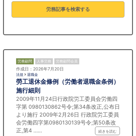
セミナー
労務記事を検索する
経済ニュース
労務顧問
ＩＴ
飲食店情報
労務顧問
人事労務
労務顧問会員
作成日：2026年7月20日
法規
退職金
勞工退休金條例（労働者退職金条例）
施行細則
2009年11月24日行政院労工委員会労働四
字第 0980130862号令;第34条改正,公布日
より施行 2009年2月26日 行政院労工委員
会労働四字第0980130139号令;第50条改
正,第4 ……
続きを読む