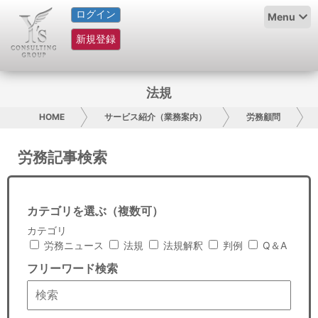
ログイン
HOME
Menu
新規登録
サービス紹介
コラム
法規
グループ概要
HOME
サービス紹介（業務案内）
労務顧問
採用情報
労務記事検索
お問い合わせ
カテゴリを選ぶ（複数可）
日本人にPR
カテゴリ
労務ニュース
法規
法規解釈
判例
Q＆A
コンサルティング
フリーワード検索
リサーチ