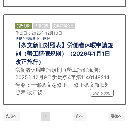
労務顧問
人事労務
労務顧問会員
作成日：2025年12月10日
法規
法規改正・速報
【条文新旧対照表】労働者休暇申請規
則（勞工請假規則）（2026年1月1日
改正施行）
労働者休暇申請規則（勞工請假規則）
2025年12月9日労動条4字第1140149214
号令；一部条文を修正。 修正条文新旧対
照表 改正後 ……
続きを読む
先頭へ
1
次へ
最後へ