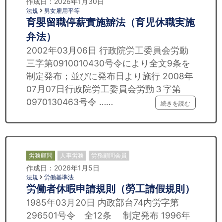
作成日：2026年1月30日
法規
男女雇用平等
育嬰留職停薪實施辧法（育児休職実施
弁法）
2002年03月06日 行政院労工委員会労動
三字第0910010430号令により全文9条を
制定発布；並びに発布日より施行 2008年
07月07日行政院労工委員会労動３字第
0970130463号令 ……
続きを読む
労務顧問
人事労務
労務顧問会員
作成日：2026年1月5日
法規
労働基準法
労働者休暇申請規則（勞工請假規則）
1985年03月20日 内政部台74内労字第
296501号令 全12条 制定発布 1996年