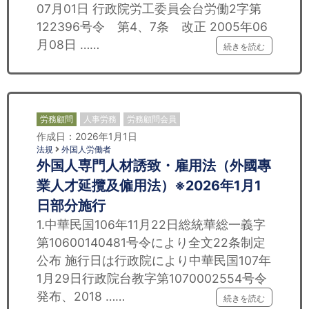
07月01日 行政院労工委員会台労働2字第
122396号令 第4、7条 改正 2005年06
月08日 ……
続きを読む
労務顧問
人事労務
労務顧問会員
作成日：2026年1月1日
法規
外国人労働者
外国人専門人材誘致・雇用法（外國專
業人才延攬及僱用法）※2026年1月1
日部分施行
1.中華民国106年11月22日総統華総一義字
第10600140481号令により全文22条制定
公布 施行日は行政院により中華民国107年
1月29日行政院台教字第1070002554号令
発布、2018 ……
続きを読む