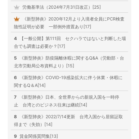
労働基準法（2024年7月31日改正）[25]
《新型肺炎》2020年12月より入境者全員にPCR検査
陰性証明が必要 一部例外措置あり[17]
4
【一般公開】第111回 セクハラではないと判断した場
合でも調査は必要か？[17]
5
《新型肺炎》防疫隔離休暇に関するQ&A（労動部・台
北市労動局公布資料より）[15]
6
《新型肺炎》COVID-19感染拡大に伴う休業・休暇に
関するQ＆A[14]
7
《新型肺炎》日本、全世界からの新規入国を一時停
止 台湾とのビジネス往来は継続[14]
8
《新型肺炎》2022/7/14更新 台湾入国から居留証取
得まで（失効）[14]
9
賃金関係質問集[13]