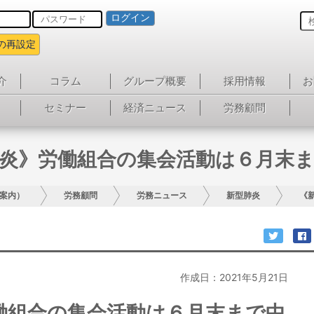
ログイン
の再設定
介
コラム
グループ概要
採用情報
お
セミナー
経済ニュース
労務顧問
炎》労働組合の集会活動は６月末
案内）
労務顧問
労務ニュース
新型肺炎
《
作成日：2021年5月21日
働組合の集会活動は６月末まで中