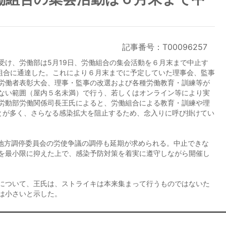
記事番号：T00096257
受け、労働部は5月19日、労働組合の集会活動を６月末まで中止す
各組合に通達した。これにより６月末までに予定していた理事会、監事
労働者表彰大会、理事・監事の改選および各種労働教育・訓練等が
ない範囲（屋内５名未満）で行う、若しくはオンライン等により実
労動部労働関係司長王氏によると、労働組合による教育・訓練や理
とが多く、さらなる感染拡大を阻止するため、念入りに呼び掛けてい
た地方調停委員会の労使争議の調停も延期が求められる。中止できな
を最小限に抑えた上で、感染予防対策を着実に遵守しながら開催し
について、王氏は、ストライキは本来集まって行うものではないた
は小さいと示した。