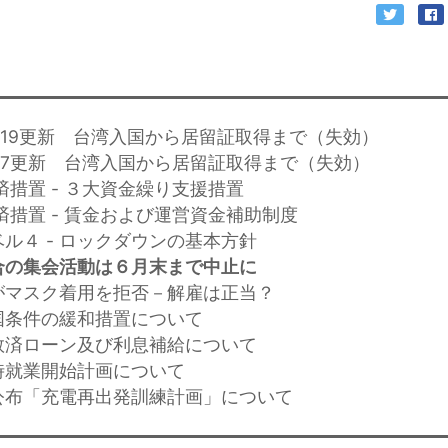
/4/19更新 台湾入国から居留証取得まで（失効）
/3/7更新 台湾入国から居留証取得まで（失効）
済措置 - ３大資金繰り支援措置
済措置 - 賃金および運営資金補助制度
ル４ - ロックダウンの基本方針
合の集会活動は６月末まで中止に
がマスク着用を拒否－解雇は正当？
国条件の緩和措置について
救済ローン及び利息補給について
時就業開始計画について
公布「充電再出発訓練計画」について