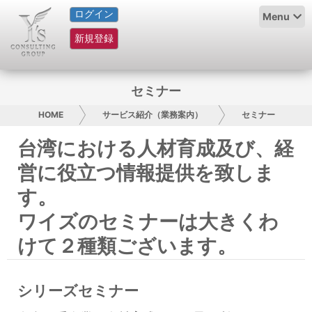
ログイン
HOME
Menu
新規登録
サービス紹介
コラム
セミナー
グループ概要
HOME
サービス紹介（業務案内）
セミナー
台湾における人材育成及び、経
採用情報
営に役立つ情報提供を致しま
お問い合わせ
す。
ワイズのセミナーは大きくわ
日本人にPR
けて２種類ございます。
コンサルティング
リサーチ
シリーズセミナー