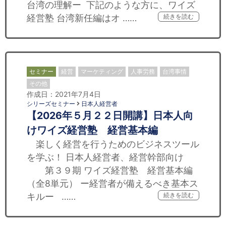
台湾の理解ー 下記のような方に、ワイズ
経営塾 台湾新任編はオ ……
続きを読む
セミナー
経営
マーケティング
人事労務
台湾事情
その他
作成日：2021年7月4日
シリーズセミナー
日本人経営者
【2026年５月２２日開講】日本人向
けワイズ経営塾 経営基本編
楽しく経営を行うためのビジネスツール
を学ぶ！ 日本人経営者、経営幹部向け
第３９期 ワイズ経営塾 経営基本編
（全8単元） ー経営者が備えるべき基本ス
キルー ……
続きを読む