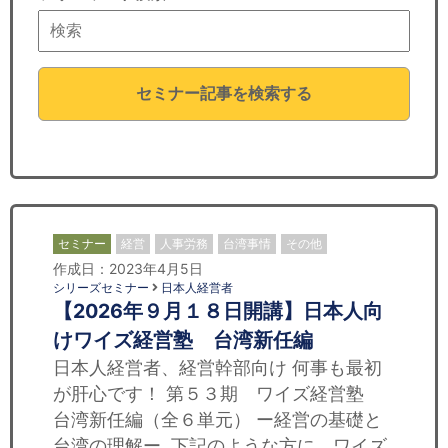
セミナー
経済ニュース
セミナー記事を検索する
労務顧問
ＩＴ
飲食店情報
セミナー
経営
人事労務
台湾事情
その他
作成日：2023年4月5日
シリーズセミナー
日本人経営者
【2026年９月１８日開講】日本人向
けワイズ経営塾 台湾新任編
日本人経営者、経営幹部向け 何事も最初
が肝心です！ 第５３期 ワイズ経営塾
台湾新任編（全６単元） ー経営の基礎と
台湾の理解ー 下記のような方に、ワイズ