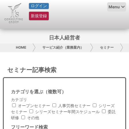
ログイン
HOME
Menu
新規登録
サービス紹介
コラム
日本人経営者
グループ概要
HOME
サービス紹介（業務案内）
セミナー
採用情報
セミナー記事検索
お問い合わせ
日本人にPR
カテゴリを選ぶ（複数可）
カテゴリ
コンサルティング
オープンセミナー
人事労務セミナー
シリーズ
セミナー
シリーズセミナー年間スケジュール
委託
リサーチ
研修
その他
フリーワード検索