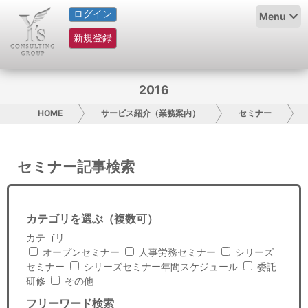
ログイン
HOME
Menu
新規登録
サービス紹介
コラム
2016
グループ概要
HOME
サービス紹介（業務案内）
セミナー
採用情報
セミナー記事検索
お問い合わせ
日本人にPR
カテゴリを選ぶ（複数可）
カテゴリ
コンサルティング
オープンセミナー
人事労務セミナー
シリーズ
セミナー
シリーズセミナー年間スケジュール
委託
リサーチ
研修
その他
フリーワード検索