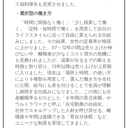
て福利厚生も充実させました。
・選択型の働き方
「時間に関係なく働く」「少し残業して働
く」「定時・短時間で働く」を用意して自分の
ライフスタイルに沿って自由に変えられる仕組
みにしました。その結果、女性の定着率が格段
に上がりました。07～12年の間は売り上げが伸
びない中、離職者が少なくコスト増大の危機に
も見舞われましたが、成果が出るまでの耐える
時期と割り切り、13年以降は売り上げが上昇期
に入りました。現在は「場所と時間」の使い方
により９種類を用意して、選んだ働き方を全社
に公開、給与にも差を付けることで全員が理解
し納得する仕組みになりました。この他にも出
産離職率をゼロとした「６年間の育児休職」や
ウルトラワークと呼ぶ「在宅勤務の自由化」、
社外でスキルアップした人材を呼び戻せる、離
職後６年間は復職できる「育自分休暇」など、
ユニークな制度を実現してきました。