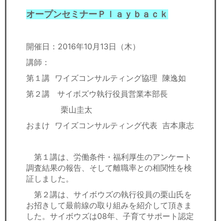
オープンセミナーＰｌａｙｂａｃｋ
開催日：2016年10月13日（木）
講師：
第１講 ワイズコンサルティング協理 陳逸如
第２講 サイボズウ執行役員営業本部長
栗山圭太
おまけ ワイズコンサルティング代表 吉本康志
第１講は、労働条件・福利厚生のアンケート
調査結果の報告、そして離職率との相関性を検
証しました。
第２講は、サイボウズの執行役員の栗山氏を
お招きして最前線の取り組みを紹介して頂きま
した。サイボウズは08年、子育てサポート認定