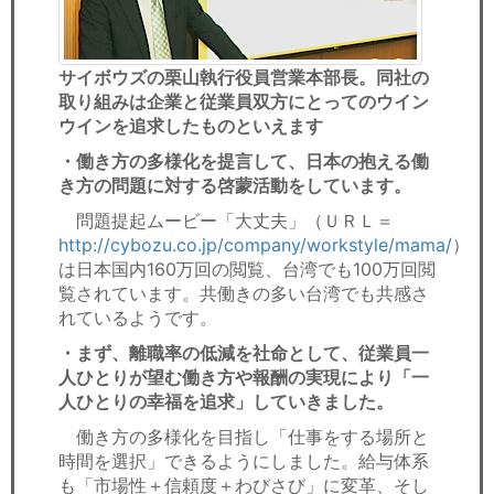
サイボウズの栗山執行役員営業本部長。同社の
取り組みは企業と従業員双方にとってのウイン
ウインを追求したものといえます
・働き方の多様化を提言して、日本の抱える働
き方の問題に対する啓蒙活動をしています。
問題提起ムービー「大丈夫」（ＵＲＬ＝
http://cybozu.co.jp/company/workstyle/mama/
）
は日本国内160万回の閲覧、台湾でも100万回閲
覧されています。共働きの多い台湾でも共感さ
れているようです。
・まず、離職率の低減を社命として、従業員一
人ひとりが望む働き方や報酬の実現により「一
人ひとりの幸福を追求」していきました。
働き方の多様化を目指し「仕事をする場所と
時間を選択」できるようにしました。給与体系
も「市場性＋信頼度＋わびさび」に変革、そし