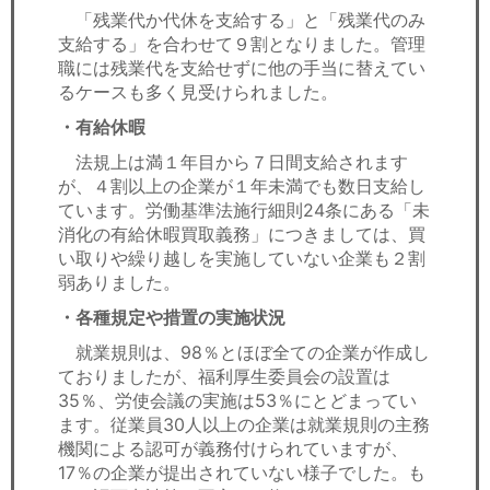
「残業代か代休を支給する」と「残業代のみ
支給する」を合わせて９割となりました。管理
職には残業代を支給せずに他の手当に替えてい
るケースも多く見受けられました。
・有給休暇
法規上は満１年目から７日間支給されます
が、４割以上の企業が１年未満でも数日支給し
ています。労働基準法施行細則24条にある「未
消化の有給休暇買取義務」につきましては、買
い取りや繰り越しを実施していない企業も２割
弱ありました。
・各種規定や措置の実施状況
就業規則は、98％とほぼ全ての企業が作成し
ておりましたが、福利厚生委員会の設置は
35％、労使会議の実施は53％にとどまってい
ます。従業員30人以上の企業は就業規則の主務
機関による認可が義務付けられていますが、
17％の企業が提出されていない様子でした。も