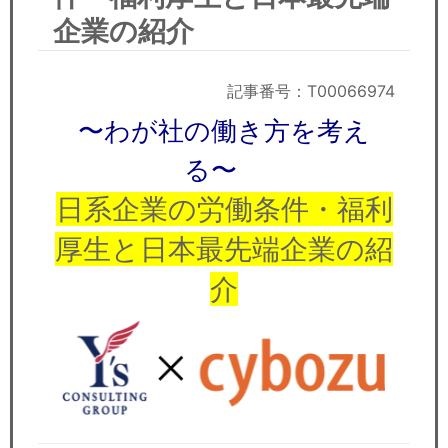
セミナー
企業の紹介
経済ニュース
記事番号：T00066974
労務顧問
〜わが社の働き方を考え
ＩＴ
る〜
飲食店情報
日系企業の労働条件・福利
厚生と日本最先端企業の紹
介