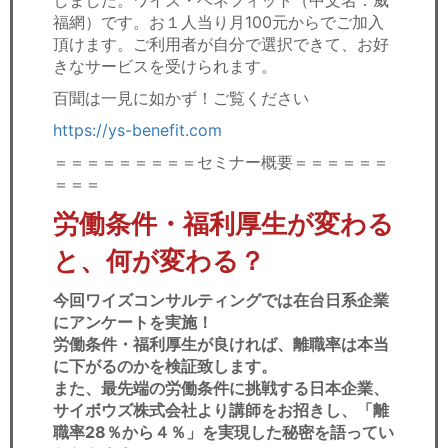
しました。ワイズ・ベネフィット（中文名：威
福網）です。お１人当り月100元からでご加入
頂けます。ご利用者が自分で選択できて、お好
きなサービスを受けられます。
百聞は一見に如かず！ご覧ください
https://ys-benefit.com
＝＝＝＝＝＝＝＝＝セミナー概要＝＝＝＝＝＝
＝＝＝
労働条件・福利厚生が変わる
と、何が変わる？
今回ワイズコンサルティングでは在台日系企業
にアンケートを実施！
労働条件・福利厚生が良ければ、離職率は本当
に下がるのかを検証致します。
また、最先端の労働条件に挑戦する日本企業、
サイボウズ株式会社より講師をお招きし、「離
職率28％から４％」を実現した秘密を語ってい