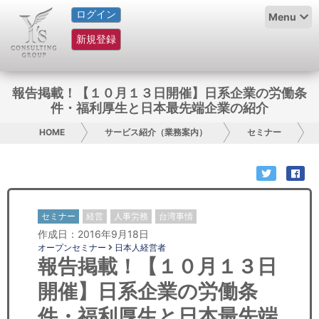
ログイン
HOME
Menu
新規登録
サービス紹介
コラム
報告掲載！【１０月１３日開催】日系企業の労働条
件・福利厚生と日本最先端企業の紹介
グループ概要
HOME
サービス紹介（業務案内）
セミナー
採用情報
お問い合わせ
セミナー
経営
人事労務
台湾事情
日本人にPR
作成日：2016年9月18日
オープンセミナー
日本人経営者
コンサルティング
報告掲載！【１０月１３日
開催】日系企業の労働条
リサーチ
件・福利厚生と日本最先端