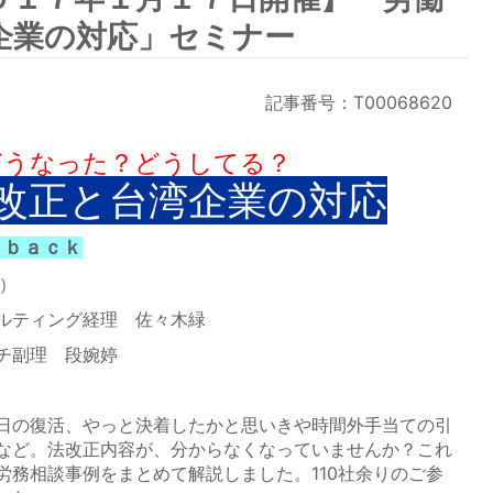
企業の対応」セミナー
記事番号：T00068620
どうなった？どうしてる？
改正と台湾企業の対応
ｙｂａｃｋ
火）
ルティング経理 佐々木緑
副理 段婉婷
日の復活、やっと決着したかと思いきや時間外手当ての引
など。法改正内容が、分からなくなっていませんか？これ
労務相談事例をまとめて解説しました。110社余りのご参