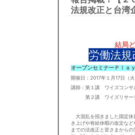
法規改正と台湾
結局
労働法規
オープンセミナーＰｌａ
開催日：2017年１月17日（
講師：第１講 ワイズコンサ
第２講 ワイズリサーチ
大混乱を招きました国定休
き上げや有給休暇の改定など
までの法改正と皆さまからの