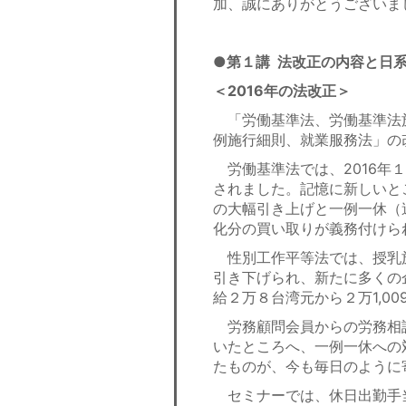
加、誠にありがとうございま
●
第１講
法改正の内容と日
＜2016年の法改正＞
「労働基準法、労働基準法
例施行細則、就業服務法」の
労働基準法では、2016年１
されました。記憶に新しいと
の大幅引き上げと一例一休（
化分の買い取りが義務付けら
性別工作平等法では、授乳施
引き下げられ、新たに多くの
給２万８台湾元から２万1,0
労務顧問会員からの労務相
いたところへ、一例一休への
たものが、今も毎日のように
セミナーでは、休日出勤手