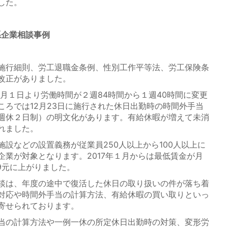
した。
系企業相談事例
施行細則、労工退職金条例、性別工作平等法、労工保険条
改正がありました。
月１日より労働時間が２週84時間から１週40時間に変更
ころでは12月23日に施行された休日出勤時の時間外手当
週休２日制）の明文化があります。有給休暇が増えて未消
れました。
設などの設置義務が従業員250人以上から100人以上に
企業が対象となります。2017年１月からは最低賃金が月
09元に上がりました。
談は、年度の途中で復活した休日の取り扱いの件が落ち着
対応や時間外手当の計算方法、有給休暇の買い取りといっ
寄せられております。
当の計算方法や一例一休の所定休日出勤時の対策、変形労