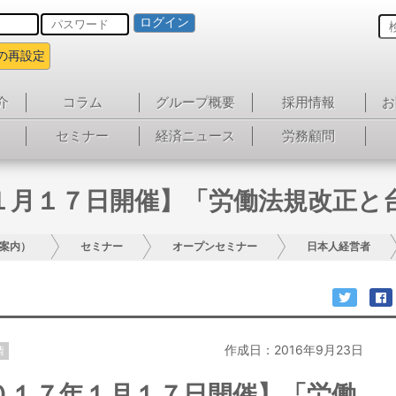
ログイン
の再設定
介
コラム
グループ概要
採用情報
お
セミナー
経済ニュース
労務顧問
１月１７日開催】「労働法規改正と
案内）
セミナー
オープンセミナー
日本人経営者
作成日：2016年9月23日
情
０１７年１月１７日開催】「労働