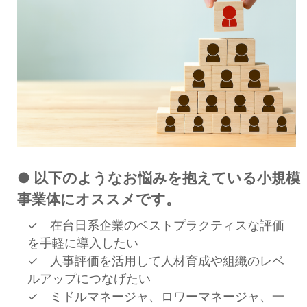
セミナー
経済ニュース
労務顧問
ＩＴ
飲食店情報
● 以下のようなお悩みを抱えている小規模
事業体にオススメです。
✓ 在台日系企業のベストプラクティスな評価
を手軽に導入したい
✓ 人事評価を活用して人材育成や組織のレベ
ルアップにつなげたい
✓ ミドルマネージャ、ロワーマネージャ、一