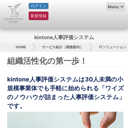
ログイン
HOME
Menu
新規登録
サービス紹介
コラム
kintone人事評価システム
グループ概要
HOME
サービス紹介（業務案内）
ITソリューション
組織活性化の第一歩！
採用情報
お問い合わせ
kintone人事評価システムは30人未満の小
規模事業体でも手軽に始められる「ワイズ
日本人にPR
のノウハウが詰まった人事評価システム」
コンサルティング
です。
リサーチ