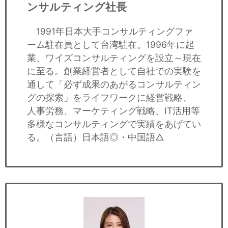
セミナー
ンサルティング社長
経済ニュース
1991年日本大手コンサルティングファ
ーム駐在員として台湾駐在。1996年に起
労務顧問
業、ワイズコンサルティングを設立～現在
に至る。創業経営者として自社での実験を
ＩＴ
通して「必ず成果のあがるコンサルティン
グの探索」をライフワークに経営戦略、
飲食店情報
人事労務、マーケティング戦略、IT活用等
多様なコンサルティングで実績をあげてい
る。（言語）日本語◎・中国語△