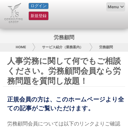
ログイン
HOME
Menu
新規登録
サービス紹介
コラム
労務顧問
グループ概要
HOME
サービス紹介（業務案内）
労務顧問
人事労務に関して何でもご相談
採用情報
ください。労務顧問会員なら労
お問い合わせ
務問題を質問し放題！
日本人にPR
正規会員の方は、このホームページより全
コンサルティング
ての記事がご覧いただけます。
リサーチ
労務顧問会員については以下のリンクよりご確認