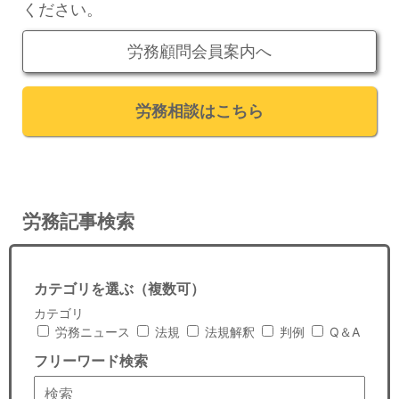
セミナー
ください。
経済ニュース
労務顧問会員案内へ
労務顧問
労務相談はこちら
ＩＴ
飲食店情報
労務記事検索
カテゴリを選ぶ（複数可）
カテゴリ
労務ニュース
法規
法規解釈
判例
Q＆A
フリーワード検索