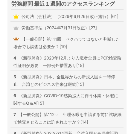
労務顧問 最近１週間のアクセスランキング
公司法（会社法）（2026年6月26日改正施行）[61]
労働基準法（2024年7月31日改正）[27]
【一般公開】第111回 セクハラではないと判断した
場合でも調査は必要か？[19]
4
《新型肺炎》2020年12月より入境者全員にPCR検査陰
性証明が必要 一部例外措置あり[15]
5
《新型肺炎》日本、全世界からの新規入国を一時停
止 台湾とのビジネス往来は継続[15]
6
《新型肺炎》COVID-19感染拡大に伴う休業・休暇に
関するQ＆A[15]
7
【一般公開】第112回 生理休暇を申請する前に試験紙
で検査させることは許されますか？[14]
8
《新型肺炎》2022/7/14更新 台湾入国から居留証取