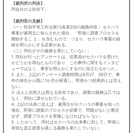
【裁判所の判決】
丙会社の上告却下。
【裁判官の見解】
（一）性別平等工作法第13条第2項の義務内容： セクハラ
事案が雇用主に知らされた場合、「即座に調査プロセスを
開始するこ と」を含むもので、つまり、セクハラ事案の経
緯を明らかにする必要がある。
（二）丙社がその義務を果たしていない：
1. 丙社が行ったアンケートは、従業員がセクハラを受けた
かどうかを尋ねたものであり、この事件に関するインタビ
ューではなく、事実を明らかにするのに役立たなかった。
2. また、上記のアンケート調査時間は8月27、28日で、事
件の発生から既に1か月が経過し、即座かつ効果的とは言え
ない。
3. 法人と自然人は異なる存在であり、調査の義務は乙では
なく、丙社に課せられている。
4. 上記の法条に従えば、雇用主がセクハラの事案を知った
場合、即座に調査のプロセスが必要で、問題がないと断定
せず、調査プロセスを実施しなければなら ない。
5. したがって、丙社はセクハラの出来事に対して、即座に
有効な是正措置を講じる義務を果たしていない。