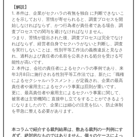
【解説】
1. 本件は、企業がセクハラの有無を独自 に判断できないこ
とを示しており、苦情が寄せられると、調査プロセスを開
始しなければならず、かつ行為者が責任者である場合、調
査プロセスでの関与を避けなければなりません。
つまり、苦情が提出された後、調査プロセスは完全でなけ
ればならず、経営者自身でセクハラがないと判断し、調査
を実行しないことは、性別平等工作法の義務違反と見なさ
れ、過料および責任者の名前を公表される処分を受ける可
能性が高いです。
2. 本件は、会社の責任者によるセクハラの事例であり、来
年3月8日に施行される性別平等工作法では、新たに「職権
によるセクシャルハラスメント」が定義され、企業の最高
責任者や雇用主によるセクハラ事案は罰則が重いです。
更に、最高責任者や雇用主によるセクハラ事案に関して、
被害者は主管機関に 直接申し立てをすることができるよう
になりましたので、企業には細心の注意を払い、防止体制
を早急に整える必要があります。
本コラムで紹介する裁判結果は、数ある裁判の一判例にす
ぎず、絶対的なものではありません。個々のケースによっ