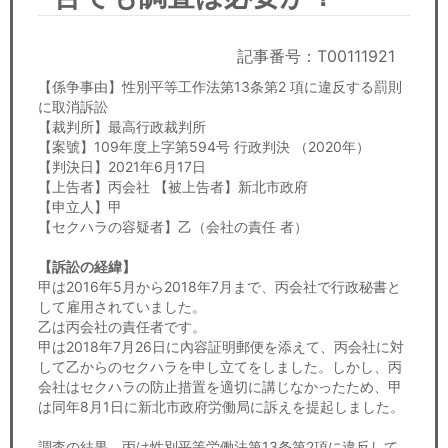
セミナー
経済ニュース
記事番号：T00111921
【係争事由】性別平等工作法第13条第2 項に違反する罰則
労務顧問
に取消訴訟
【裁判所】最高行政裁判所
【案號】109年度上字第594号 行政判決 （2020年）
ＩＴ
【判決日】2021年6月17日
【上告者】丙会社 【被上告者】新北市政府
飲食店情報
【申立人】甲
【セクハラの容疑者】乙（会社の責任 者）
【訴訟の経緯】
甲は2016年5月から2018年7月まで、丙会社で行政秘書と
して雇用されていました。
乙は丙会社の責任者です。
甲は2018年7月26日に內容証明郵便を添えて、丙会社に対
して乙からのセクハラを申し立てをしました。しかし、丙
会社はセクハラの防止措置を適切に講じなかったため、甲
は同年8月1日に新北市政府労働局に訴えを提起しました。
調査の結果、丙は性別平等労働法第13条第2項に違反して