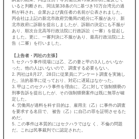
いると判断され、同法第38条の1に基づき10万台湾元の過
料が科され、企業および責任者の名前が公表されました。
丙会社は上記の新北市政府労働局の処分に不服があり、新
北市政府に訴願を提出しましたが、訴願の決定にも不服が
あり、順次台北高等行政法院に行政訴訟（一審）を提起し
ました。更に、一審判決に不服があり、最高行政法院に上
告（二審）を行いました。
【上告者・丙社の主張】
1. セクハラ事件現場には乙、乙の妻と甲の3人しかいなか
った。他の人はいないので、調査する必要もない。
2. 丙社は8月27、28日に従業員にアンケート調査を実施し
た。法的基準に従っており、対応に遅延はなかった。
3. 甲はこのセクハラ事件を理由に、乙に対して強制猥褻の
刑事告訴を提出したが、その強制猥褻案件は既に無罪が確
定した。
4. 労働局が過料を科す目的は、雇用主（乙）に事件の調査
を要求する名目で、 被告（乙）に自己の罪を証明させるた
めだ。
5. この事件は本質的にはセクハラではな く、不倫の問題
だ。これは民事裁判でに認定された。