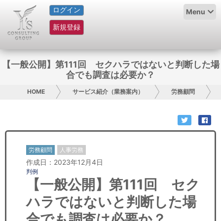
ログイン
HOME
Menu
新規登録
サービス紹介
コラム
【一般公開】第111回 セクハラではないと判断した場
合でも調査は必要か？
グループ概要
HOME
サービス紹介（業務案内）
労務顧問
採用情報
お問い合わせ
労務顧問
人事労務
日本人にPR
作成日：2023年12月4日
判例
コンサルティング
【一般公開】第111回 セク
ハラではないと判断した場
リサーチ
合でも調査は必要か？