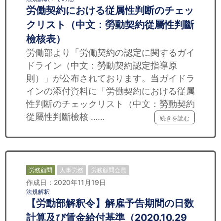
労働契約における従属性判断のチェッ
クリスト（中文：勞動契約從屬性判斷
檢核表）
労働部より「労働契約の認定に関するガイ
ドライン（中文：勞動契約認定指導原
則）」が公布されております。当ガイドラ
インの添付資料に「労働契約における従属
性判断のチェックリスト（中文：勞動契約
從屬性判斷檢核 ……
続きを読む
労務顧問
人事労務
労務顧問会員
作成日：2020年11月19日
法規解釈
【労動部解釈令】解雇予告期間の日数
計算及び賃金給付基準（2020.10.29