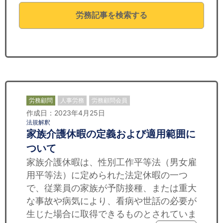
セミナー
労務記事を検索する
経済ニュース
労務顧問
ＩＴ
飲食店情報
労務顧問
人事労務
労務顧問会員
作成日：2023年4月25日
法規解釈
家族介護休暇の定義および適用範囲に
ついて
家族介護休暇は、性別工作平等法（男女雇
用平等法）に定められた法定休暇の一つ
で、従業員の家族が予防接種、または重大
な事故や病気により、看病や世話の必要が
生じた場合に取得できるものとされていま