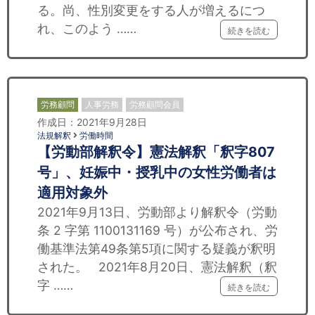
る。尚、性別変更をする人が増えるにつ
れ、このよう ……
続きを読む
労務顧問
人事労務
労務顧問会員
作成日：2021年9月28日
法規解釈
労働時間
【労動部解釈令】憲法解釈「釈字807
号」、妊娠中・授乳中の女性労働者は
適用対象外
2021年9月13日、労動部より解釈令（労動
条 2 字第 1100131169 号）が公布され、労
働基準法第49条第5項に関する疑義が釈明
された。 2021年8月20日、憲法解釈（釈
字 ……
続きを読む