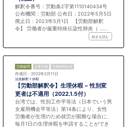
解釈令番号：労動条2字第1110140434号
公布機関：労動部 公布日：2022年5月5日
廃止日：2023年5月1日 【労動部解釈
令】 労働者が厳重特殊伝染性肺炎（ ……
続きを読む
労務顧問
人事労務
労務顧問会員
作成日：2022年2月11日
法規解釈
休暇
【労動部解釈令】生理休暇 − 性別変
更者は不適用（2022.1.5付）
台湾では、性別工作平等法（日本でいう男
女雇用機会平等法）第14条により、女性
労働者が生理のため就労が困難な場合に、
毎月1日の生理休暇を申請することができ