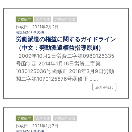
労務顧問
人事労務
労務顧問会員
作成日：2021年2月2日
法規解釈
その他
労働派遣の権益に関するガイドライン
（中文：勞動派遣權益指導原則）
2009年10月2日労資二字第0980126335
号函制定 2014年1月16日労資二字第
1030125036号函修正 2018年3月9日労動
関二字第1070125576号函修正 ……
続きを読む
労務顧問
人事労務
労務顧問会員
作成日：2021年1月7日
法規解釈
その他