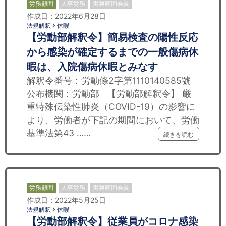
労務顧問
人事労務
労務顧問会員
作成日：2022年6月28日
法規解釈
休暇
【労動部解釈令】簡易検査の陽性反応
から感染が確定するまでの一般傷病休
暇は、入院傷病休暇とみなす
解釈令番号：労動條2字第1110140585號
公布機関：労動部 【労動部解釈令】 厳
重特殊伝染性肺炎（COVID-19）の影響に
より、労働者が下記の期間において、労働
基準法第43 ……
続きを読む
労務顧問
人事労務
労務顧問会員
作成日：2022年5月25日
法規解釈
休暇
【労動部解釈令】従業員がコロナ感染