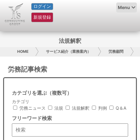
ログイン
HOME
Menu
新規登録
サービス紹介
コラム
法規解釈
グループ概要
HOME
サービス紹介（業務案内）
労務顧問
採用情報
労務記事検索
お問い合わせ
カテゴリを選ぶ（複数可）
日本人にPR
カテゴリ
労務ニュース
法規
法規解釈
判例
Q＆A
コンサルティング
フリーワード検索
リサーチ