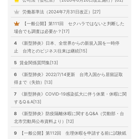
労働基準法（2024年7月31日改正）[27]
【一般公開】第111回 セクハラではないと判断した
場合でも調査は必要か？[17]
4
《新型肺炎》日本、全世界からの新規入国を一時停
止 台湾とのビジネス往来は継続[15]
5
賃金関係質問集[13]
6
《新型肺炎》2022/7/14更新 台湾入国から居留証取
得まで（失効）[13]
7
《新型肺炎》COVID-19感染拡大に伴う休業・休暇に関
するQ＆A[13]
8
《新型肺炎》防疫隔離休暇に関するQ&A（労動部・台
北市労動局公布資料より）[12]
9
【一般公開】第112回 生理休暇を申請する前に試験紙