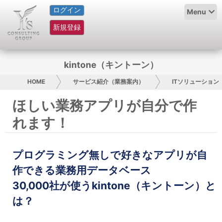
ログイン
HOME
Menu
新規登録
サービス紹介
コラム
kintone（キントーン）
グループ概要
HOME
サービス紹介（業務案内）
ITソリューション
ほしい業務アプリが自分で作
採用情報
れます！
お問い合わせ
プログラミング無しで好きなアプリが自
日本人にPR
作できる業務用データベース
コンサルティング
30,000社が使うkintone（キントーン）と
は？
リサーチ