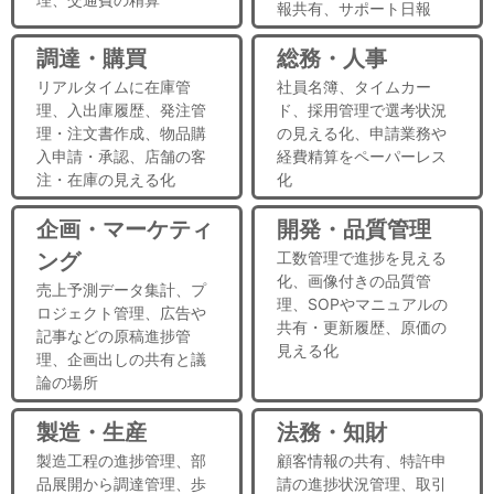
報共有、サポート日報
調達・購買
総務・人事
リアルタイムに在庫管
社員名簿、タイムカー
理、入出庫履歴、発注管
ド、採用管理で選考状況
理・注文書作成、物品購
の見える化、申請業務や
入申請・承認、店舗の客
経費精算をペーパーレス
注・在庫の見える化
化
企画・マーケティ
開発・品質管理
ング
工数管理で進捗を見える
化、画像付きの品質管
売上予測データ集計、プ
理、SOPやマニュアルの
ロジェクト管理、広告や
共有・更新履歴、原価の
記事などの原稿進捗管
見える化
理、企画出しの共有と議
論の場所
製造・生産
法務・知財
製造工程の進捗管理、部
顧客情報の共有、特許申
品展開から調達管理、歩
請の進捗状況管理、取引