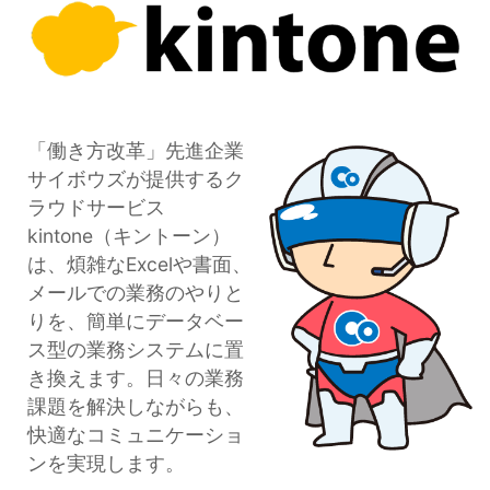
セミナー
経済ニュース
労務顧問
「働き方改革」先進企業
ＩＴ
サイボウズが提供するク
ラウドサービス
飲食店情報
kintone（キントーン）
は、煩雑なExcelや書面、
メールでの業務のやりと
りを、簡単にデータベー
ス型の業務システムに置
き換えます。日々の業務
課題を解決しながらも、
快適なコミュニケーショ
ンを実現します。