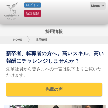
ログイン
HOME
Menu
新規登録
サービス紹介
コラム
採用情報
グループ概要
HOME
採用情報
採用情報
新卒者、転職者の方へ。高いスキル、高い
報酬にチャレンジしませんか？
お問い合わせ
先輩社員から皆さまへの一言は以下よりご覧いた
だけます。
日本人にPR
コンサルティング
先輩の声
リサーチ