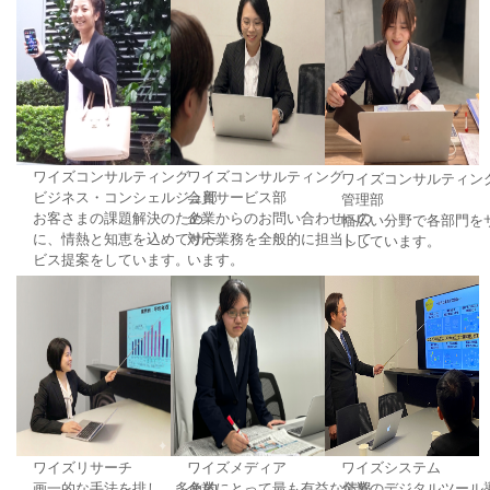
セミナー
経済ニュース
労務顧問
ＩＴ
ワイズコンサルティング
ワイズコンサルティング
ワイズコンサルティン
ビジネス・コンシェルジュ部
会員サービス部
管理部
飲食店情報
お客さまの課題解決のため
企業からのお問い合わせへの
幅広い分野で各部門を
に、情熱と知恵を込めてサー
対応業務を全般的に担当して
トしています。
ビス提案をしています。
います。
ワイズリサーチ
ワイズメディア
ワイズシステム
画一的な手法を排し、多角的
企業にとって最も有益な情報
企業のデジタルツール