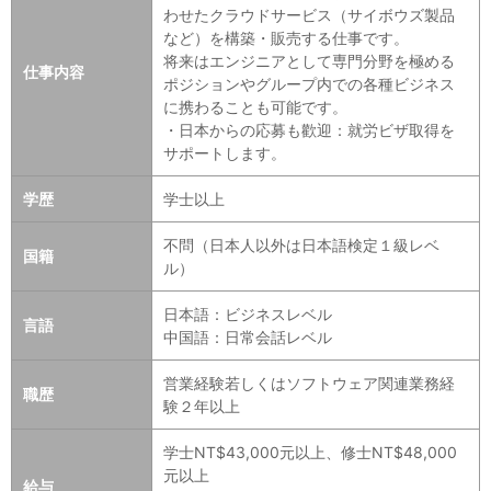
わせたクラウドサービス（サイボウズ製品
など）を構築・販売する仕事です。
将来はエンジニアとして専門分野を極める
仕事内容
ポジションやグループ内での各種ビジネス
に携わることも可能です。
・日本からの応募も歡迎：就労ビザ取得を
サポートします。
学歴
学士以上
不問（日本人以外は日本語検定１級レベ
国籍
ル）
日本語：ビジネスレベル
言語
中国語：日常会話レベル
営業経験若しくはソフトウェア関連業務経
職歴
験２年以上
学士NT$43,000元以上、修士NT$48,000
元以上
給与