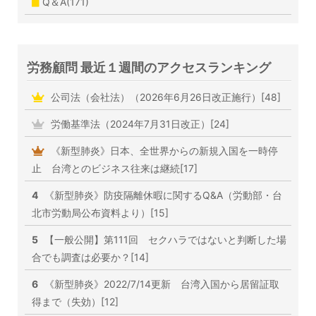
Q＆A(171)
労務顧問 最近１週間のアクセスランキング
公司法（会社法）（2026年6月26日改正施行）[48]
労働基準法（2024年7月31日改正）[24]
《新型肺炎》日本、全世界からの新規入国を一時停
止 台湾とのビジネス往来は継続[17]
4
《新型肺炎》防疫隔離休暇に関するQ&A（労動部・台
北市労動局公布資料より）[15]
5
【一般公開】第111回 セクハラではないと判断した場
合でも調査は必要か？[14]
6
《新型肺炎》2022/7/14更新 台湾入国から居留証取
得まで（失効）[12]