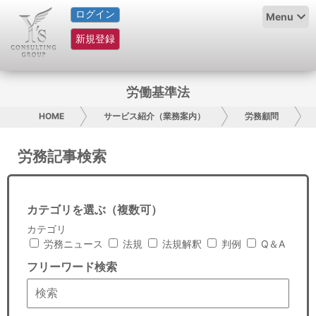
ログイン
HOME
Menu
新規登録
サービス紹介
コラム
労働基準法
グループ概要
HOME
サービス紹介（業務案内）
労務顧問
採用情報
労務記事検索
お問い合わせ
カテゴリを選ぶ（複数可）
日本人にPR
カテゴリ
労務ニュース
法規
法規解釈
判例
Q＆A
コンサルティング
フリーワード検索
リサーチ