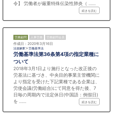
令】 労働者が厳重特殊伝染性肺炎（ ……
続きを読む
労務顧問
人事労務
労務顧問会員
作成日：2020年3月16日
法規解釈
労働基準法
労働基準法第36条第4項の指定業種に
ついて
2018年3月1日より施行となった改正後の
労基法に基づき、中央目的事業主管機関に
より指定を受けた下記業種である企業は、
労使会議(労働組合)にて同意を得た後、7
日毎の周期内で法定休日(中国語：例假日)
を ……
続きを読む