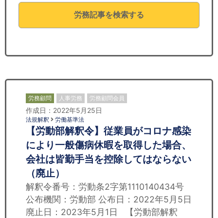
セミナー
労務記事を検索する
経済ニュース
労務顧問
ＩＴ
飲食店情報
労務顧問
人事労務
労務顧問会員
作成日：2022年5月25日
法規解釈
労働基準法
【労動部解釈令】従業員がコロナ感染
により一般傷病休暇を取得した場合、
会社は皆勤手当を控除してはならない
（廃止）
解釈令番号：労動条2字第1110140434号
公布機関：労動部 公布日：2022年5月5日
廃止日：2023年5月1日 【労動部解釈