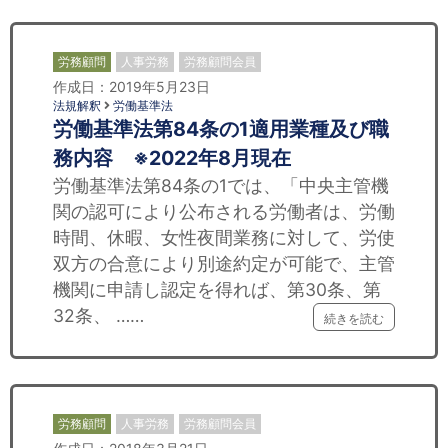
労務顧問
人事労務
労務顧問会員
作成日：2019年5月23日
法規解釈
労働基準法
労働基準法第84条の1適用業種及び職
務内容 ※2022年8月現在
労働基準法第84条の1では、「中央主管機
関の認可により公布される労働者は、労働
時間、休暇、女性夜間業務に対して、労使
双方の合意により別途約定が可能で、主管
機関に申請し認定を得れば、第30条、第
32条、 ……
続きを読む
労務顧問
人事労務
労務顧問会員