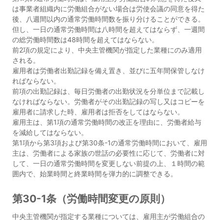
は事業者組織内に労働組合がない場合は労使会議の同意を得た
後、八週間以内の通常労働時間数を振り分けることができる。
但し、一日の通常労働時間は八時間を超えてはならず、一週間
の総労働時間数は48時間を超えてはならない。
前2項の規定により、中央主管機関が指定した業種にのみ適用
される。
雇用者は労働者出勤記録を備え置き、並びに五年間保管しなけ
ればならない。
前項の出勤記録は、毎日労働者の出勤状況を分単位まで記載し
なければならない。労働者がその出勤記録の写し又はコピーを
雇用者に請求した時、雇用者は拒否をしてはならない。
雇用主は、第1項の通常労働時間の改正を理由に、労働者給与
を減給してはならない。
第1項から第3項および第30条-1の通常労働時間において、雇用
主は、労働者による家族の世話の必要性に応じて、労働者に対
して、一日の通常労働時間を変更しない前提の上、１時間の範
囲内で、始業時間と終業時間を弾力的に調整できる。
第30-1条（労働時間変更の原則）
中央主管機関が指定する業種については、雇用主が労働組合の