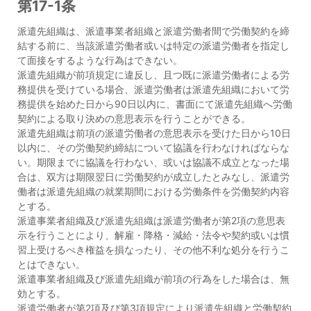
第17-1条
派遣先組織は、派遣事業者組織と派遣労働者間で労働契約を締
結する前に、当該派遣労働者或いは特定の派遣労働者を指定し
て面接をするような行為はできない。
派遣先組織が前項規定に違反し、且つ既に派遣労働者による労
務提供を受けている場合、派遣労働者は派遣先組織において労
務提供を始めた日から90日以内に、書面にて派遣先組織へ労働
契約による取り決めの意思表示を行うことができる。
派遣先組織は前項の派遣労働者の意思表示を受けた日から10日
以内に、その労働契約締結について協議を行わなければならな
い。期限までに協議を行わない、或いは協議不成立となった場
合は、双方は期限翌日に労働契約が成立したとみなし、派遣労
働者は派遣先組織の就業期間における労働条件を労働契約内容
とする。
派遣事業者組織及び派遣先組織は派遣労働者が第2項の意思表
示を行うことにより、解雇・降格・減給・法令や契約或いは慣
習上受けるべき権益を損なったり、その他不利な処分を行うこ
とはできない。
派遣事業者組織及び派遣先組織が前項の行為をした場合は、無
効とする。
派遣労働者が第2項及び第3項規定により派遣先組織と労働契約