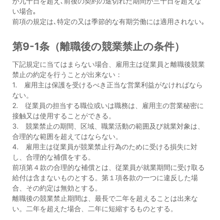
が九十日を超え､前後の契約の途切れた期間が三十日を超えな
い場合｡
前項の規定は､特定の又は季節的な有期労働には適用されない｡
第9-1条（離職後の競業禁止の条件）
下記規定に当てはまらない場合、雇用主は従業員と離職後競業
禁止の約定を行うことが出来ない：
1. 雇用主は保護を受けるべき正当な営業利益がなければなら
ない。
2. 従業員の担当する職位或いは職務は、雇用主の営業秘密に
接触又は使用することができる。
3. 競業禁止の期間、区域、職業活動の範囲及び就業対象は、
合理的な範囲を超えてはならない。
4. 雇用主は従業員が競業禁止行為のために受ける損失に対
し、合理的な補償をする。
前項第４款の合理的な補償とは、従業員が就業期間に受け取る
給付は含まないものとする。第１項各款の一つに違反した場
合、その約定は無効とする。
離職後の競業禁止期間は、最長で二年を超えることは出来な
い。二年を超えた場合、二年に短縮するものとする。