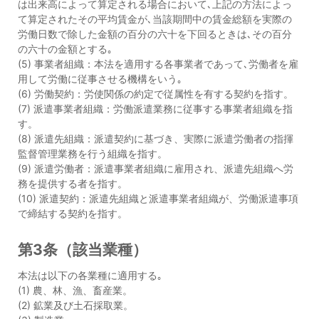
は出来高によって算定される場合において､上記の方法によっ
て算定されたその平均賃金が､当該期間中の賃金総額を実際の
労働日数で除した金額の百分の六十を下回るときは､その百分
の六十の金額とする｡
(5) 事業者組織：本法を適用する各事業者であって､労働者を雇
用して労働に従事させる機構をいう｡
(6) 労働契約：労使関係の約定で従属性を有する契約を指す。
(7) 派遣事業者組織：労働派遣業務に従事する事業者組織を指
す。
(8) 派遣先組織：派遣契約に基づき、実際に派遣労働者の指揮
監督管理業務を行う組織を指す。
(9) 派遣労働者：派遣事業者組織に雇用され、派遣先組織へ労
務を提供する者を指す。
(10) 派遣契約：派遣先組織と派遣事業者組織が、労働派遣事項
で締結する契約を指す。
第3条（該当業種）
本法は以下の各業種に適用する｡
(1) 農、林、漁、畜産業。
(2) 鉱業及び土石採取業。