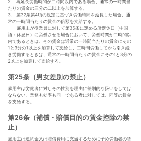
2. 再延長労働時間が二時間以内である場合、通常の一時間当
たりの賃金の三分の二以上を加算する。
3. 第32条第4項の規定に基づき労働時間を延長した場合、通
常の一時間当たりの賃金の倍額を支給する。
雇用主が従業員に対して第36条に定める所定休日（中国
語：休息日）に労働させる場合において、労働時間が二時間以
内であるときは、その賃金は通常の一時間当たりの賃金にその
1と3分の1以上を加算して支給し、二時間労働してから引き続
き労働するときは、通常の一時間当たりの賃金にその1と3分の
2以上を加算して支給する。
第25条（男女差別の禁止）
雇用主は労働者に対しその性別を理由に差別的な扱いをしては
ならない。業務も効率も同一である者に対しては、同等の賃金
を支給する。
第26条（補償・賠償目的の賃金控除の禁
止）
雇用主は違約金又は賠償費用に充当するために予め労働者の賃