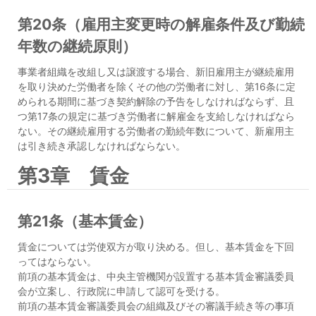
第20条（雇用主変更時の解雇条件及び勤続
年数の継続原則）
事業者組織を改組し又は譲渡する場合、新旧雇用主が継続雇用
を取り決めた労働者を除くその他の労働者に対し、第16条に定
められる期間に基づき契約解除の予告をしなければならず、且
つ第17条の規定に基づき労働者に解雇金を支給しなければなら
ない。その継続雇用する労働者の勤続年数について、新雇用主
は引き続き承認しなければならない。
第3章 賃金
第21条（基本賃金）
賃金については労使双方が取り決める。但し、基本賃金を下回
ってはならない。
前項の基本賃金は、中央主管機関が設置する基本賃金審議委員
会が立案し、行政院に申請して認可を受ける。
前項の基本賃金審議委員会の組織及びその審議手続き等の事項