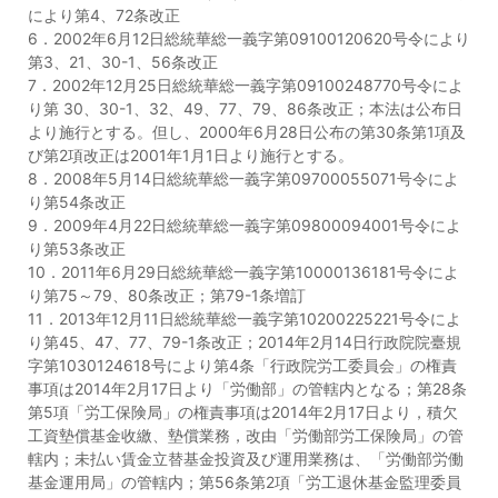
セミナー
により第4、72条改正
6．2002年6月12日総統華総一義字第09100120620号令により
経済ニュース
第3、21、30-1、56条改正
7．2002年12月25日総統華総一義字第09100248770号令によ
り第 30、30-1、32、49、77、79、86条改正；本法は公布日
労務顧問
より施行とする。但し、2000年6月28日公布の第30条第1項及
び第2項改正は2001年1月1日より施行とする。
ＩＴ
8．2008年5月14日総統華総一義字第09700055071号令によ
り第54条改正
飲食店情報
9．2009年4月22日総統華総一義字第09800094001号令によ
り第53条改正
10．2011年6月29日総統華総一義字第10000136181号令によ
り第75～79、80条改正；第79-1条増訂
11．2013年12月11日総統華総一義字第10200225221号令によ
り第45、47、77、79-1条改正；2014年2月14日行政院院臺規
字第1030124618号により第4条「行政院労工委員会」の権責
事項は2014年2月17日より「労働部」の管轄内となる；第28条
第5項「労工保険局」の権責事項は2014年2月17日より，積欠
工資墊償基金收繳、墊償業務，改由「労働部労工保険局」の管
轄内；未払い賃金立替基金投資及び運用業務は、「労働部労働
基金運用局」の管轄内；第56条第2項「労工退休基金監理委員