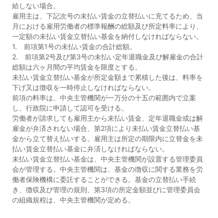
給しない場合。
雇用主は、下記次号の未払い賃金の立替払いに充てるため、当
月における雇用労働者の標準報酬の総額及び所定料率により、
一定額の未払い賃金立替払い基金を納付しなければならない。
1. 前項第1号の未払い賃金の合計総額。
2. 前項第2号及び第3号の未払い定年退職金及び解雇金の合計
総額は六ヶ月間の平均賃金を限度とする。
未払い賃金立替払い基金が所定金額まで累積した後は、料率を
下げ又は徴収を一時停止しなければならない。
前項の料率は、中央主管機関が一万分の十五の範囲内で立案
し、行政院に申請して認可を受ける。
労働者が請求しても雇用主から未払い賃金、定年退職金或は解
雇金が弁済されない場合、第2項により未払い賃金立替払い基
金から立て替え払いする。雇用主は所定の期限内に立替金を未
払い賃金立替払い基金に弁済しなければならない。
未払い賃金立替払い基金は、中央主管機関が設置する管理委員
会が管理する。中央主管機関は、基金の徴収に関する業務を労
働者保険機構に委託することができる。基金の立替払い手続
き、徴収及び管理の規則、第3項の所定金額並びに管理委員会
の組織規程は、中央主管機関が定める。