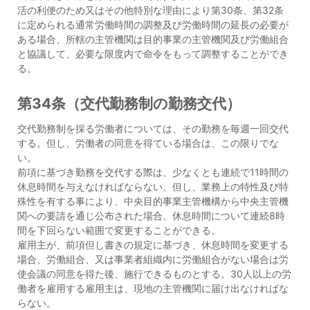
活の利便のため又はその他特別な理由により第30条、第32条
に定められる通常労働時間の調整及び労働時間の延長の必要が
ある場合、所轄の主管機関は目的事業の主管機関及び労働組合
と協議して、必要な限度内で命令をもって調整することができ
る。
第34条（交代勤務制の勤務交代）
交代勤務制を採る労働者については、その勤務を毎週一回交代
する。但し、労働者の同意を得ている場合は、この限りでな
い。
前項に基づき勤務を交代する際は、少なくとも連続で11時間の
休息時間を与えなければならない。但し、業務上の特性及び特
殊性を有する事により、中央目的事業主管機構から中央主管機
関への要請を通じ公布された場合、休息時間について連続8時
間を下回らない範囲で変更することができる。
雇用主が、前項但し書きの規定に基づき、休息時間を変更する
場合、労働組合、又は事業者組織内に労働組合がない場合は労
使会議の同意を得た後、施行できるものとする。30人以上の労
働者を雇用する雇用主は、現地の主管機関に届け出なければな
らない。