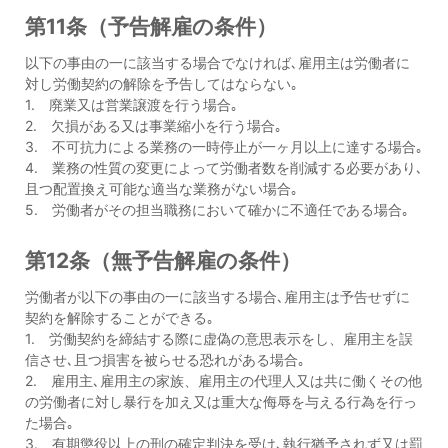
第11条（予告解雇の条件）
以下の事由の一に該当する場合でなければ､雇用主は労働者に
対し労働契約の解除を予告してはならない｡
1. 廃業又は営業譲渡を行う場合｡
2. 欠損がある又は事業縮小を行う場合｡
3. 不可抗力による業務の一時停止が一ヶ月以上に達する場合｡
4. 業務の性質の変更によって労働者数を削減する必要があり､
且つ配置換え可能な適当な業務がない場合｡
5. 労働者がその担当職務において確かに不適任である場合｡
第12条（無予告解雇の条件）
労働者が以下の事由の一に該当する場合､雇用主は予告せずに
契約を解除することができる｡
1. 労働契約を締結する際に虚偽の意思表示をし、雇用主を誤
信させ､且つ損害を被らせる恐れがある場合｡
2. 雇用主､雇用主の家族、雇用主の代理人又は共に働くその他
の労働者に対し暴行を加え又は重大な侮辱を与える行為を行っ
た場合｡
3. 有期懲役以上の刑の確定判決を受け､執行猶予されず又は罰