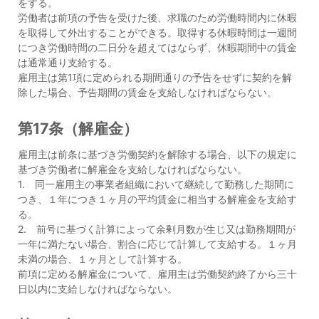
をする。
労働者は前項の予告を受けた後、求職のため労働時間内に休暇
を取得して外出することができる。取得する休暇時間は一週間
につき労働時間の二日分を超えてはならず、休暇期間中の賃金
は通常通り支給する。
雇用主は第1項に定められる期間通りの予告をせずに契約を解
除した場合、予告期間の賃金を支給しなければならない。
第17条（解雇金）
雇用主は前条に基づき労働契約を解除する場合、以下の規定に
基づき労働者に解雇金を支給しなければならない。
1. 同一雇用主の事業者組織において継続して勤務した期間に
つき、１年につき１ヶ月の平均賃金に相当する解雇金を支給す
る。
2. 前号に基づく計算によって余剰月数が生じ又は勤務期間が
一年に満たない場合、割合に応じて計算して支給する。１ヶ月
未満の場合、１ヶ月として計算する。
前項に定める解雇金について、雇用主は労働契約終了から三十
日以内に支給しなければならない。