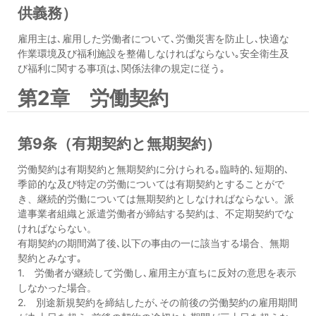
供義務）
雇用主は､雇用した労働者について､労働災害を防止し､快適な
作業環境及び福利施設を整備しなければならない｡安全衛生及
び福利に関する事項は､関係法律の規定に従う｡
第2章 労働契約
第9条（有期契約と無期契約）
労働契約は有期契約と無期契約に分けられる｡臨時的､短期的､
季節的な及び特定の労働については有期契約とすることがで
き、継続的労働については無期契約としなければならない。派
遣事業者組織と派遣労働者が締結する契約は、不定期契約でな
ければならない。
有期契約の期間満了後､以下の事由の一に該当する場合、無期
契約とみなす｡
1. 労働者が継続して労働し､雇用主が直ちに反対の意思を表示
しなかった場合。
2. 別途新規契約を締結したが､その前後の労働契約の雇用期間