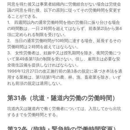
同意を得た後又は事業者組織内に労働組合がない場合は労使会
議の同意を得た後、以下の原則に従ってその労働時間を変更す
ることができる。
1. 四週間以内の通常労働時間を他の労働日に振り分ける場合
の時間数は、一日２時間を超えてはならず、前条第2項から第4
項に定められる制限を受けない。
2. 当日の通常労働時間が10時間に達する場合、延長するその
労働時間は２時間を超えてはならない。
3. 女性労働者は、妊娠中又は授乳期間を除き、夜間労働につ
いて第49条第1項の制限を受けない。但し、雇用主は必要な安
全衛生設備を提供しなければならない。
1996年12月27日の改正施行前の第3条の規定に基づき本法を適
用する業種は、第1項第1号の農、林、漁、畜産業を除き、いず
れも前項の規定は適用しない。
第31条（坑道・隧道内労働の労働時間）
坑道内又は隧道内で働く労働者については、入坑してから出坑
するまでを労働時間とする。
第32条（臨時・緊急時の労働時間変更）