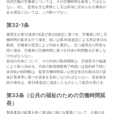
坑内労働の労働者については、その労働時間を延長してはなら
ない。但し、監視を主な業務とし又は前項に定められる事由が
ある場合においては、この限りでない。
第32-1条
雇用主が第32条第1項及び第2項規定に基づき、労働者に対し労
働時間の延長を行う場合、或いは第36条規定による所定休日出
勤後、労働者の意思により代休を選択し、且つ雇用主の同意を
得た場合、労働者の労働時間に基づき代休の時間数を計算しな
ければならない。
前項の代休について、その代休の取得期限は、労使双方の協議
により取り決める。代休の取得期限満了時或いは契約終了時に
未消化の時間数は、延長労働時間或いは所定休日出勤当日の賃
金計算基準に基づき賃金を支給しなければならない。賃金無支
給の場合は、第24条規定に違反したものとして処罰を受ける。
第33条（公共の福祉のための労働時間延
長）
製造業及び鉱業を除く第3条に掲げる事業について、公衆の生