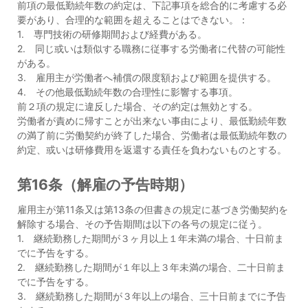
前項の最低勤続年数の約定は、下記事項を総合的に考慮する必
要があり、合理的な範囲を超えることはできない。：
1. 専門技術の研修期間および経費がある。
2. 同じ或いは類似する職務に従事する労働者に代替の可能性
がある。
3. 雇用主が労働者へ補償の限度額および範囲を提供する。
4. その他最低勤続年数の合理性に影響する事項。
前２項の規定に違反した場合、その約定は無効とする。
労働者が責めに帰すことが出来ない事由により、最低勤続年数
の満了前に労働契約が終了した場合、労働者は最低勤続年数の
約定、或いは研修費用を返還する責任を負わないものとする。
第16条（解雇の予告時期）
雇用主が第11条又は第13条の但書きの規定に基づき労働契約を
解除する場合、その予告期間は以下の各号の規定に従う。
1. 継続勤務した期間が３ヶ月以上１年未満の場合、十日前ま
でに予告をする。
2. 継続勤務した期間が１年以上３年未満の場合、二十日前ま
でに予告をする。
3. 継続勤務した期間が３年以上の場合、三十日前までに予告