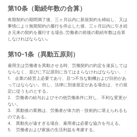
第10条（勤続年数の合算）
有期契約の期間満了後、三ヶ月以内に新規契約を締結し、又は
事情により無期契約の履行を停止した後、三ヶ月以内に引き続
き元来の契約を履行する場合､労働者の前後の勤続年数は合算
しなければならない｡
第10-1条（異動五原則）
雇用主は労働者を異動させる時、労働契約の約定を違反しては
ならなく、並びに下記原則に当てはまらなければならない。：
1. 企業の経営上必要であり、且つ不当な動機および目的があ
ってはならない。但し、法律に別途規定がある場合は、その規
定に従うものとする。
2. 労働者の給与およびその他労働条件に対し、不利な変更が
ない。
3. 異動後の業務は、労働者が体力的・技術的に堪えられるも
のである。
4. 異動先が遠すぎる場合、雇用者は必要な協力を与える。
5. 労働者および家族の生活利益を考慮する。