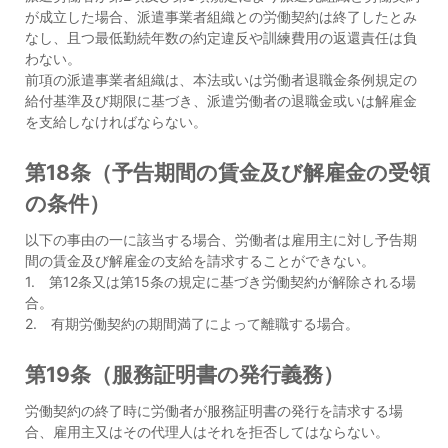
が成立した場合、派遣事業者組織との労働契約は終了したとみ
なし、且つ最低勤続年数の約定違反や訓練費用の返還責任は負
わない。
前項の派遣事業者組織は、本法或いは労働者退職金条例規定の
給付基準及び期限に基づき、派遣労働者の退職金或いは解雇金
を支給しなければならない。
第18条（予告期間の賃金及び解雇金の受領
の条件）
以下の事由の一に該当する場合、労働者は雇用主に対し予告期
間の賃金及び解雇金の支給を請求することができない。
1. 第12条又は第15条の規定に基づき労働契約が解除される場
合。
2. 有期労働契約の期間満了によって離職する場合。
第19条（服務証明書の発行義務）
労働契約の終了時に労働者が服務証明書の発行を請求する場
合、雇用主又はその代理人はそれを拒否してはならない。