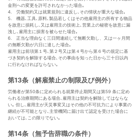
金刑への変更を許可されなかった場合｡
4. 労働契約又は就業規則に違反し､その情状が重大な場合｡
5. 機器､工具､原料､製品若しくはその他雇用主の所有する物品
を故意に損耗し､又は雇用主の技術上､営業上の秘密を故意に漏
洩し､雇用主に損害を被らせた場合｡
6. 正当な理由なく三日間連続して無断欠勤し、又は一ヶ月間
の無断欠勤が六日に達した場合｡
雇用主は前項第１号､第２号又は第４号から第６号の規定に基
づき契約を解除する場合､その事由を知った日から三十日以内
に行わなければならない｡
第13条（解雇禁止の制限及び例外）
労働者が第50条に定められる就業停止期間又は第59 条に定め
られる治療期間にある場合､雇用主は契約を解除してはならな
い｡ 但し､雇用主が天災事変又はその他の不可抗力により事業の
継続が不可能となり､主管機関に届け出て認定を受けた場合に
おいては､この限りでない｡
第14条（無予告辞職の条件）