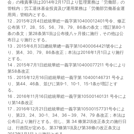
会」の権責事項は2014年2月17日より監理業務は「労働部」の
管轄内；労工退休基金投資及び運用業務は「労働部労働基金運
用局」管轄内とする。
12．2015年2月4日総統華総一義字第10400012401号令、修正
公布第 17、28、55、56、78、79、86条の条文；増訂第80-1
条の条文；第28条第1項は公布後八ヶ月後に施行，その他は公
布日より施行とする。
13．2015年6月3日總統華總一義字第10400064421號令によ
り、第4、30、79、86条改正；本法は2016年1月1日より施行
とする。
14．2015年7月1日総統華総一義字第10400077211 号令により
第58条改正
15．2015年12月16日総統華総一義字第 10400146731 号令よ
り、第44、46条、並びに第9-1、10-1、15-1条が増訂とす
る。
16．2016年11月16日総統華総一義字第10500140131 号令によ
り第14条改正
17．2016年12月21日総統華総一義字第10500157731号令によ
り、第23、24、30-1、34、36～39、74、79 条改正；本法は
公布日より施行とする。但し、第 34 條第2項改正条文の施行日
は、行政院が定める。第37條第1項及び第38條の改正条文は
2017年1月1日より施行とする。