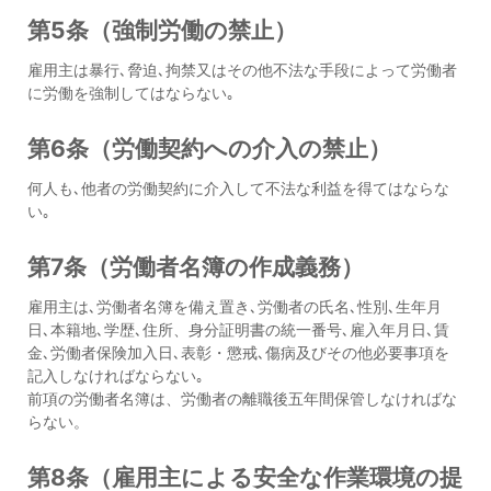
第5条（強制労働の禁止）
雇用主は暴行､脅迫､拘禁又はその他不法な手段によって労働者
に労働を強制してはならない｡
第6条（労働契約への介入の禁止）
何人も､他者の労働契約に介入して不法な利益を得てはならな
い｡
第7条（労働者名簿の作成義務）
雇用主は､労働者名簿を備え置き､労働者の氏名､性別､生年月
日､本籍地､学歴､住所、身分証明書の統一番号､雇入年月日､賃
金､労働者保険加入日､表彰・懲戒､傷病及びその他必要事項を
記入しなければならない｡
前項の労働者名簿は、労働者の離職後五年間保管しなければな
らない。
第8条（雇用主による安全な作業環境の提