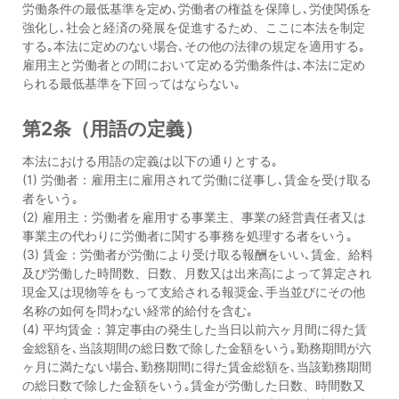
労働条件の最低基準を定め､労働者の権益を保障し､労使関係を
強化し､社会と経済の発展を促進するため、ここに本法を制定
する｡本法に定めのない場合､その他の法律の規定を適用する｡
雇用主と労働者との間において定める労働条件は､本法に定め
られる最低基準を下回ってはならない｡
第2条（用語の定義）
本法における用語の定義は以下の通りとする｡
(1) 労働者：雇用主に雇用されて労働に従事し､賃金を受け取る
者をいう｡
(2) 雇用主：労働者を雇用する事業主、事業の経営責任者又は
事業主の代わりに労働者に関する事務を処理する者をいう｡
(3) 賃金：労働者が労働により受け取る報酬をいい､賃金、給料
及び労働した時間数、日数、月数又は出来高によって算定され
現金又は現物等をもって支給される報奨金､手当並びにその他
名称の如何を問わない経常的給付を含む｡
(4) 平均賃金：算定事由の発生した当日以前六ヶ月間に得た賃
金総額を､当該期間の総日数で除した金額をいう｡勤務期間が六
ヶ月に満たない場合､勤務期間に得た賃金総額を､当該勤務期間
の総日数で除した金額をいう｡賃金が労働した日数、時間数又