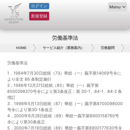
ログイン
HOME
Menu
新規登録
サービス紹介
コラム
労働基準法
グループ概要
HOME
サービス紹介（業務案内）
労務顧問
採用情報
労働基準法
1．1984年7月30日総統（73）華総（一）義字第14069号令に
お問い合わせ
より全文 86 条制定施行
2．1986年12月27日総統（85）華総（一）義字第
日本人にPR
8500298370号令により第3条改正；第 30-1、84-1、84-2 条
増訂
3．1998年5月13日総統（87）華総（一）義字第8700098000
コンサルティング
号令により第30-1条改正
4．2000年6月28日総統（89）華総一義字第8900158760号
リサーチ
令により第30条改正
5．2000年7月19日総統（89）華総一義字第8900177630号令