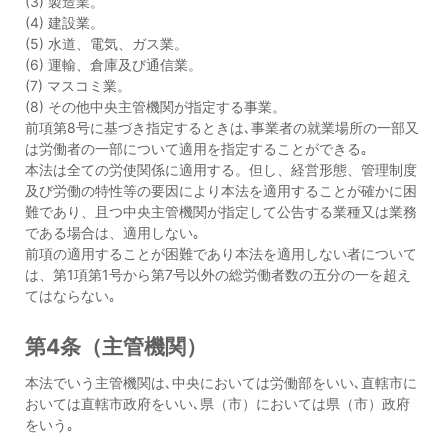
(3) 製造業。
(4) 建設業。
(5) 水道、電気、ガス業。
(6) 運輸、倉庫及び通信業。
(7) マスコミ業。
(8) その他中央主管機関が指定する事業。
前項第8号に基づき指定するときは､事業者の就業場所の一部又
は労働者の一部について適用を指定することができる｡
本法は全ての労使関係に適用する。但し、経営形態、管理制度
及び労働の特性等の要因により本法を適用することが確かに困
難であり、且つ中央主管機関が指定して公告する業種又は業務
である場合は、適用しない｡
前項の適用することが困難であり本法を適用しない者について
は、第1項第1号から第7号以外の総労働者数の五分の一を超え
てはならない｡
第4条（主管機関）
本法でいう主管機関は､中央においては労働部をいい､直轄市に
おいては直轄市政府をいい､県（市）においては県（市）政府
をいう｡