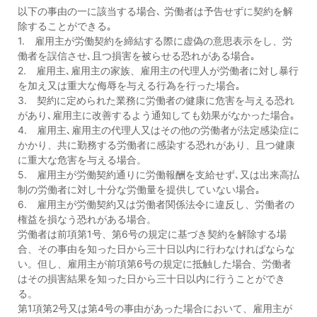
以下の事由の一に該当する場合､ 労働者は予告せずに契約を解
除することができる｡
1. 雇用主が労働契約を締結する際に虚偽の意思表示をし、労
働者を誤信させ､且つ損害を被らせる恐れがある場合｡
2. 雇用主､雇用主の家族、雇用主の代理人が労働者に対し暴行
を加え又は重大な侮辱を与える行為を行った場合｡
3. 契約に定められた業務に労働者の健康に危害を与える恐れ
があり､雇用主に改善するよう通知しても効果がなかった場合｡
4. 雇用主､雇用主の代理人又はその他の労働者が法定感染症に
かかり、共に勤務する労働者に感染する恐れがあり、且つ健康
に重大な危害を与える場合。
5. 雇用主が労働契約通りに労働報酬を支給せず､又は出来高払
制の労働者に対し十分な労働量を提供していない場合｡
6. 雇用主が労働契約又は労働者関係法令に違反し、労働者の
権益を損なう恐れがある場合。
労働者は前項第1号、第6号の規定に基づき契約を解除する場
合、その事由を知った日から三十日以内に行わなければならな
い。但し、雇用主が前項第6号の規定に抵触した場合、労働者
はその損害結果を知った日から三十日以内に行うことができ
る。
第1項第2号又は第4号の事由があった場合において、雇用主が