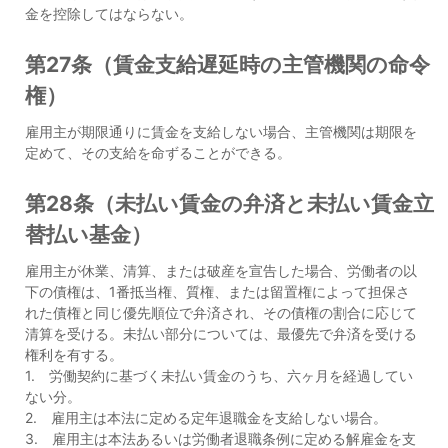
金を控除してはならない。
第27条（賃金支給遅延時の主管機関の命令
権）
雇用主が期限通りに賃金を支給しない場合、主管機関は期限を
定めて、その支給を命ずることができる。
第28条（未払い賃金の弁済と未払い賃金立
替払い基金）
雇用主が休業、清算、または破産を宣告した場合、労働者の以
下の債権は、1番抵当権、質権、または留置権によって担保さ
れた債権と同じ優先順位で弁済され、その債権の割合に応じて
清算を受ける。未払い部分については、最優先で弁済を受ける
権利を有する。
1. 労働契約に基づく未払い賃金のうち、六ヶ月を経過してい
ない分。
2. 雇用主は本法に定める定年退職金を支給しない場合。
3. 雇用主は本法あるいは労働者退職条例に定める解雇金を支