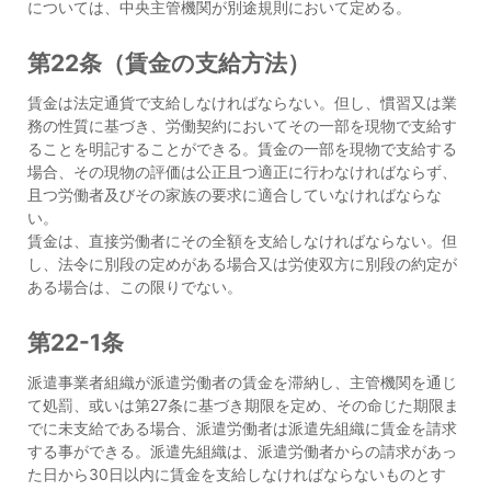
については、中央主管機関が別途規則において定める。
第22条（賃金の支給方法）
賃金は法定通貨で支給しなければならない。但し、慣習又は業
務の性質に基づき、労働契約においてその一部を現物で支給す
ることを明記することができる。賃金の一部を現物で支給する
場合、その現物の評価は公正且つ適正に行わなければならず、
且つ労働者及びその家族の要求に適合していなければならな
い。
賃金は、直接労働者にその全額を支給しなければならない。但
し、法令に別段の定めがある場合又は労使双方に別段の約定が
ある場合は、この限りでない。
第22-1条
派遣事業者組織が派遣労働者の賃金を滞納し、主管機関を通じ
て処罰、或いは第27条に基づき期限を定め、その命じた期限ま
でに未支給である場合、派遣労働者は派遣先組織に賃金を請求
する事ができる。派遣先組織は、派遣労働者からの請求があっ
た日から30日以内に賃金を支給しなければならないものとす