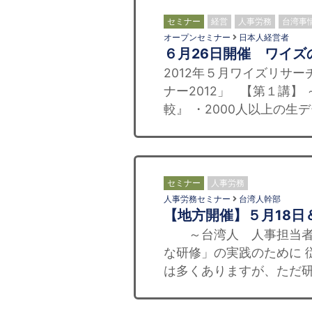
セミナー
経営
人事労務
台湾事
オープンセミナー
日本人経営者
６月26日開催 ワイズ
2012年５月ワイズリサ
ナー2012」 【第１講】
較』 ・2000人以上の生
セミナー
人事労務
人事労務セミナー
台湾人幹部
【地方開催】５月18日
～台湾人 人事担当者必
な研修」の実践のために 
は多くありますが、ただ研