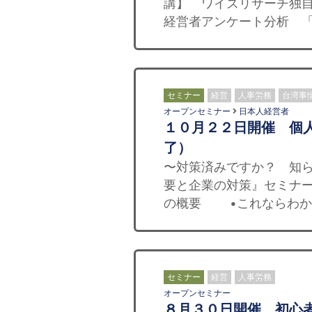
講】 ワイズリサーチ独
経営者アンケート分析 「
セミナー
経営
人事労務
台湾事
オープンセミナー
日本人経営者
１０月２２日開催 個
了）
〜対策済みですか？ 知ら
要と企業の対策』セミナー
の概要 •これならわか
セミナー
経営
人事労務
オープンセミナー
８月３０日開催 初心