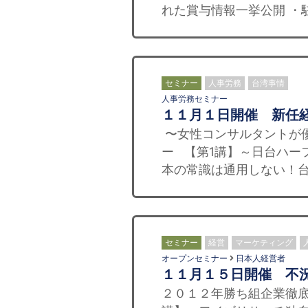
れた賞与情報一挙公開 ・
セミナー
人事労務
台湾事情
人事労務セミナー
１１月１日開催 新任
〜女性コンサルタントが
ー 【第1講】～日台ハー
本の常識は通用しない！台
セミナー
経営
マーケティング
オープンセミナー
日本人経営者
１１月１５日開催 不
２０１２年勝ち組企業徹底