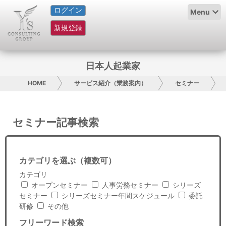
ログイン
HOME
Menu
新規登録
サービス紹介
コラム
日本人起業家
グループ概要
HOME
サービス紹介（業務案内）
セミナー
採用情報
セミナー記事検索
お問い合わせ
日本人にPR
カテゴリを選ぶ（複数可）
カテゴリ
コンサルティング
オープンセミナー
人事労務セミナー
シリーズ
セミナー
シリーズセミナー年間スケジュール
委託
リサーチ
研修
その他
フリーワード検索