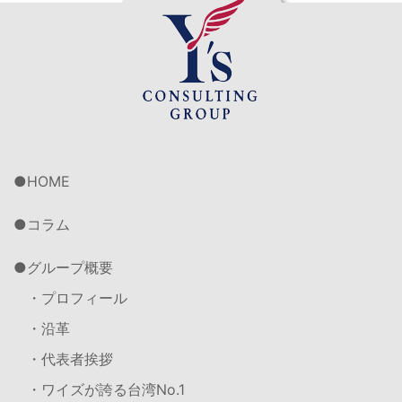
HOME
コラム
グループ概要
・プロフィール
・沿革
・代表者挨拶
・ワイズが誇る台湾No.1