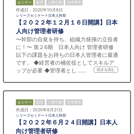
セミナー
経営
人事労務
台湾事情
作成日：2020年10月8日
シリーズセミナー
日本人幹部
【２０２２年１２月１６日開講】日本
人向け管理者研修
〜幹部の自覚を持ち、組織力発揮の立役者
に！〜 第２6期 日本人向け 管理者研修
以下の課題をお持ちの日本人管理者に最適
です。 ◆経営者の補佐役としてスキルア
ップが必要 ◆管理者とし ……
続きを読む
セミナー
経営
人事労務
台湾事情
作成日：2020年9月21日
シリーズセミナー
日本人幹部
【２０２２年６月２４日開講】日本人
向け管理者研修