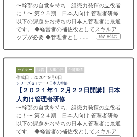
〜幹部の自覚を持ち、組織力発揮の立役者
に！〜 第２５期 日本人向け 管理者研修
以下の課題をお持ちの日本人管理者に最適
です。 ◆経営者の補佐役としてスキルア
ップが必要 ◆管理者とし ……
続きを読む
セミナー
経営
人事労務
台湾事情
作成日：2020年9月6日
シリーズセミナー
日本人幹部
【２０２１年１２月２２日開講】日本
人向け管理者研修
〜幹部の自覚を持ち、組織力発揮の立役者
に！〜 第２４期 日本人向け 管理者研修
以下の課題をお持ちの日本人管理者に最適
です。 ◆経営者の補佐役としてスキルア