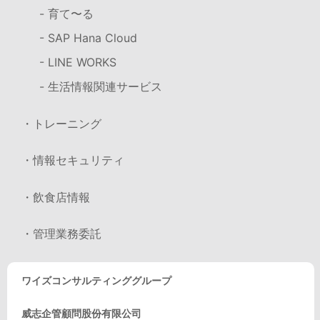
- 育て〜る
- SAP Hana Cloud
- LINE WORKS
- 生活情報関連サービス
・トレーニング
・情報セキュリティ
・飲食店情報
・管理業務委託
ワイズコンサルティンググループ
威志企管顧問股份有限公司