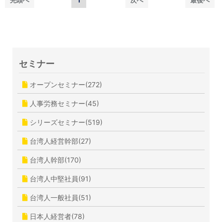
先頭へ
1
次へ
最後へ
セミナー
オープンセミナー(272)
人事労務セミナー(45)
シリーズセミナー(519)
台湾人経営幹部(27)
台湾人幹部(170)
台湾人中堅社員(91)
台湾人一般社員(51)
日本人経営者(78)