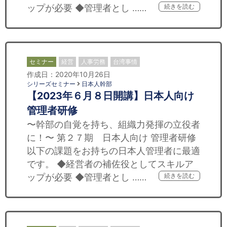
ップが必要 ◆管理者とし ……
続きを読む
セミナー
経営
人事労務
台湾事情
作成日：2020年10月26日
シリーズセミナー
日本人幹部
【2023年６月８日開講】日本人向け
管理者研修
〜幹部の自覚を持ち、組織力発揮の立役者
に！〜 第２７期 日本人向け 管理者研修
以下の課題をお持ちの日本人管理者に最適
です。 ◆経営者の補佐役としてスキルア
ップが必要 ◆管理者とし ……
続きを読む