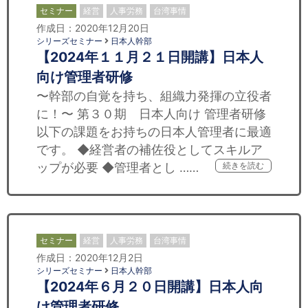
セミナー
経営
人事労務
台湾事情
作成日：2020年12月20日
シリーズセミナー
日本人幹部
【2024年１１月２１日開講】日本人
向け管理者研修
〜幹部の自覚を持ち、組織力発揮の立役者
に！〜 第３０期 日本人向け 管理者研修
以下の課題をお持ちの日本人管理者に最適
です。 ◆経営者の補佐役としてスキルア
ップが必要 ◆管理者とし ……
続きを読む
セミナー
経営
人事労務
台湾事情
作成日：2020年12月2日
シリーズセミナー
日本人幹部
【2024年６月２０日開講】日本人向
け管理者研修