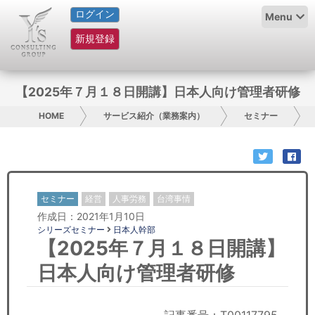
ログイン
HOME
Menu
新規登録
サービス紹介
コラム
【2025年７月１８日開講】日本人向け管理者研修
グループ概要
HOME
サービス紹介（業務案内）
セミナー
採用情報
お問い合わせ
セミナー
経営
人事労務
台湾事情
作成日：2021年1月10日
日本人にPR
シリーズセミナー
日本人幹部
【2025年７月１８日開講】
コンサルティング
日本人向け管理者研修
リサーチ