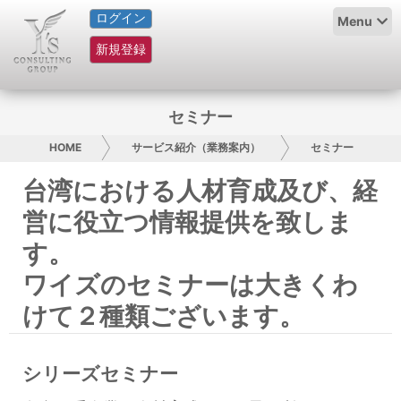
ログイン
HOME
Menu
新規登録
サービス紹介
コラム
セミナー
グループ概要
HOME
サービス紹介（業務案内）
セミナー
台湾における人材育成及び、経
採用情報
営に役立つ情報提供を致しま
お問い合わせ
す。
ワイズのセミナーは大きくわ
日本人にPR
けて２種類ございます。
コンサルティング
リサーチ
シリーズセミナー