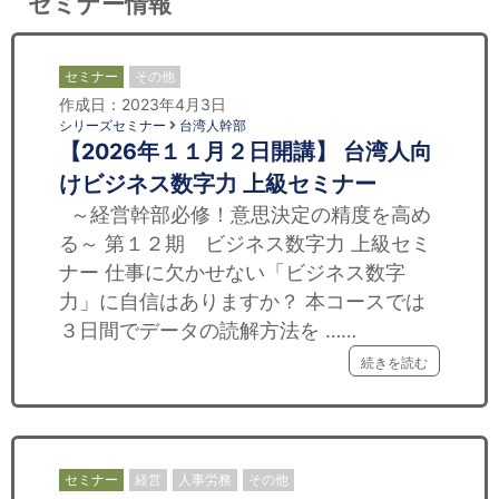
セミナー情報
セミナー
その他
作成日：2023年4月3日
シリーズセミナー
台湾人幹部
【2026年１１月２日開講】 台湾人向
けビジネス数字力 上級セミナー
～経営幹部必修！意思決定の精度を高め
る～ 第１２期 ビジネス数字力 上級セミ
ナー 仕事に欠かせない「ビジネス数字
力」に自信はありますか？ 本コースでは
３日間でデータの読解方法を ……
続きを読む
セミナー
経営
人事労務
その他