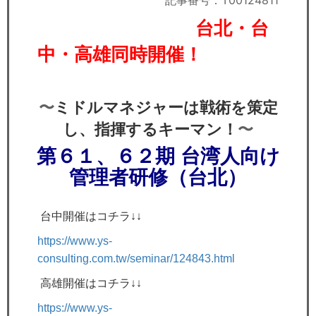
記事番号：T00124811
セミナー
台北・台
経済ニュース
中・高雄同時開催！
労務顧問
〜
ミドルマネジャーは戦術を策定
ＩＴ
〜
し、指揮するキーマン！
飲食店情報
第６１、６２期 台湾人向け
管理者研修
（台北）
台中開催はコチラ↓↓
https://www.ys-
consulting.com.tw/seminar/124843.html
高雄開催はコチラ↓↓
https://www.ys-