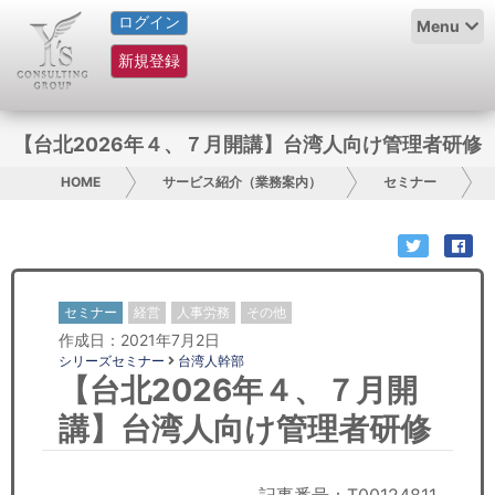
ログイン
HOME
Menu
新規登録
サービス紹介
コラム
【台北2026年４、７月開講】台湾人向け管理者研修
グループ概要
HOME
サービス紹介（業務案内）
セミナー
採用情報
お問い合わせ
セミナー
経営
人事労務
その他
作成日：2021年7月2日
日本人にPR
シリーズセミナー
台湾人幹部
【台北2026年４、７月開
コンサルティング
講】台湾人向け管理者研修
リサーチ