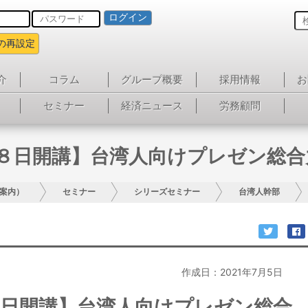
ログイン
の再設定
介
コラム
グループ概要
採用情報
お
セミナー
経済ニュース
労務顧問
月８日開講】台湾人向けプレゼン総
案内）
セミナー
シリーズセミナー
台湾人幹部
作成日：2021年7月5日
８日開講】台湾人向けプレゼン総合