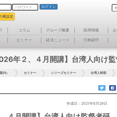
ログイン
の再設定
介
コラム
グループ概要
採用情報
お
セミナー
経済ニュース
労務顧問
026年２、４月開講】台湾人向け
案内）
セミナー
シリーズセミナー
台湾人幹部
作成日：2021年6月29日
２、４月開講】台湾人向け監督者研