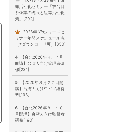
【6/18・7/28開催】組
織活性化セミナー「在台日
系企業の現状と組織活性化
策」[392]
2026年 Y'sシリーズセ
ミナー年間スケジュール表
（※ダウンロード可）[350]
4
【台北2026年４、７月
開講】台湾人向け管理者研
修[231]
5
【2026年８月２７日開
講】台湾人向けワイズ経営
塾[196]
6
【台北2026年８、１０
月開講】台湾人向け監督者
研修[190]