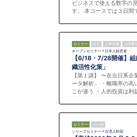
ビジネスで使える数字の
す。 本コースでは３日間で
セミナー
経営
人事労務
台湾事
オープンセミナー
日本人経営者
【6/18・7/28開
織活性化策」
【第１講】 〜在台日系企
ータ解析」 ・離職率の高
こが違う ・人的投資は利益
セミナー
その他
シリーズセミナー
台湾人幹部