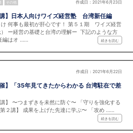
作成日：2021年6月23日
情
その他
開講】日本人向けワイズ経営塾 台湾新任編
け 何事も最初が肝心です！ 第５１期 ワイズ経営
） ー経営の基礎と台湾の理解ー 下記のような方
編はオ ……
続きを読む
作成日：2021年6月22日
開催】「35年見てきたからわかる 台湾駐在で差
講】 〜つまずきを未然に防ぐ〜 「守りを強化する
第２講】 成果を上げた先達に学ぶ〜 「攻め ……
続きを読む