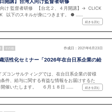
０日開講】台湾人向け監督者研修
け 監督者研修 【台北２、４月開講】→ CLICK
CK 以下のスキルが身につきます。 ● ……
続きを読む
作成日：2021年6月23日
情
その他
】組織活性化セミナー「2026年在台日系企業の給
」
イズコンサルティングでは、在台日系企業の皆様
働条件、給与に関する有益な情報をお届けするた
開催いたします。 ６月１８日 ……
続きを読む