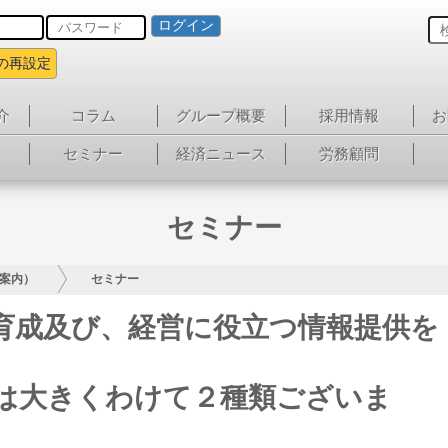
ログイン
の再設定
介
コラム
グループ概要
採用情報
お
セミナー
経済ニュース
労務顧問
セミナー
案内）
セミナー
育成及び、経営に役立つ情報提供を
は大きくわけて２種類ございま