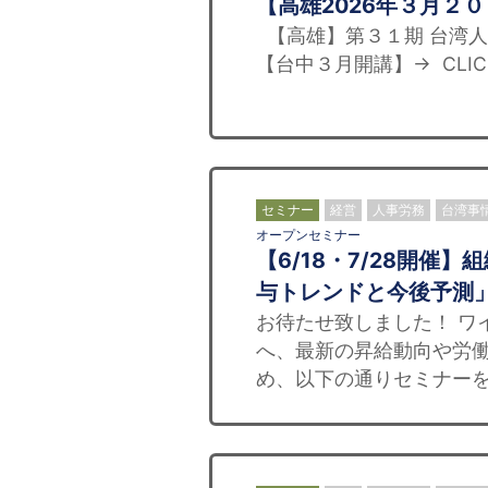
【高雄2026年３月２
【高雄】第３１期 台湾人向
【台中３月開講】→ CLI
セミナー
経営
人事労務
台湾事
オープンセミナー
【6/18・7/28開催
与トレンドと今後予測
お待たせ致しました！ ワ
へ、最新の昇給動向や労
め、以下の通りセミナーを