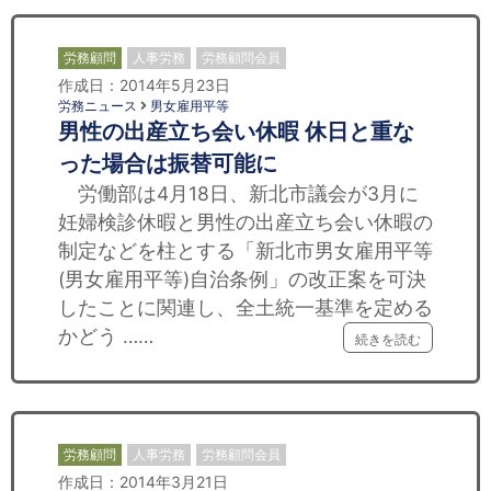
労務顧問
人事労務
労務顧問会員
作成日：2014年5月23日
労務ニュース
男女雇用平等
男性の出産立ち会い休暇 休日と重な
った場合は振替可能に
労働部は4月18日、新北市議会が3月に
妊婦検診休暇と男性の出産立ち会い休暇の
制定などを柱とする「新北市男女雇用平等
(男女雇用平等)自治条例」の改正案を可決
したことに関連し、全土統一基準を定める
かどう ……
続きを読む
労務顧問
人事労務
労務顧問会員
作成日：2014年3月21日