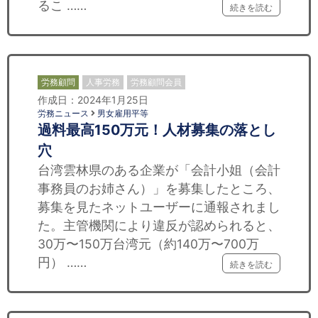
るこ ……
続きを読む
労務顧問
人事労務
労務顧問会員
作成日：2024年1月25日
労務ニュース
男女雇用平等
過料最高150万元！人材募集の落とし
穴
台湾雲林県のある企業が「会計小姐（会計
事務員のお姉さん）」を募集したところ、
募集を見たネットユーザーに通報されまし
た。主管機関により違反が認められると、
30万〜150万台湾元（約140万〜700万
円） ……
続きを読む