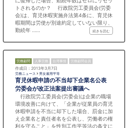
に復帰した場合、勤続年数はゼロにリセッ
トされるのか？ 行政院労工委員会(労委
会)は、育児休暇実施弁法第4条に、育児休
暇期間は労使が別途約定していない限り、
勤続年 ……
続きを読む
労務顧問
人事労務
台湾事情
労務顧問会員
作成日：2013年3月7日
労務ニュース
男女雇用平等
育児休暇申請の不当却下企業名公表
労委会が改正法案提出審議へ
行政院労工委員会(労委会)は企業の職場
環境改善に向けて、「企業が従業員の育児
休暇申請を不当に却下した場合、罰金に加
え企業名と責任者名を公表し、労働者の権
利を守ること」を性別工作平等法の条文に