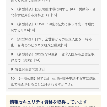
5
《新型肺炎》防疫隔離休暇に関するQ&A（労動部・台
北市労動局公布資料より）[15]
6
《新型肺炎》COVID-19感染拡大に伴う休業・休暇に
関するQ＆A[14]
7
《新型肺炎》日本、全世界からの新規入国を一時停
止 台湾とのビジネス往来は継続[14]
8
《新型肺炎》2022/7/14更新 台湾入国から居留証取
得まで（失効）[14]
9
賃金関係質問集[13]
10
【一般公開】第112回 生理休暇を申請する前に試験
紙で検査させることは許されますか？[12]
情報セキュリティ資格を取得しています