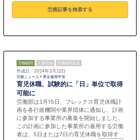
セミナー
労務記事を検索する
経済ニュース
労務顧問
ＩＴ
飲食店情報
労務顧問
人事労務
労務顧問会員
作成日：2024年3月22日
労務ニュース
男女雇用平等
育児休職、試験的に「日」単位で取得
可能に
労働部は3月15日、フレックス育児休職計
画を各行政機関や業界団体に通知し、計画
に参加する事業所の募集を開始しました。
この計画に参加した事業所の雇用する労働
者は、5日または7日の育児休職を取得す