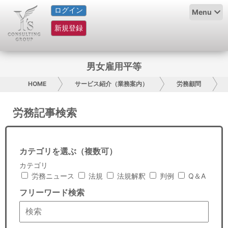
ログイン
HOME
Menu
新規登録
サービス紹介
コラム
男女雇用平等
グループ概要
HOME
サービス紹介（業務案内）
労務顧問
採用情報
労務記事検索
お問い合わせ
カテゴリを選ぶ（複数可）
日本人にPR
カテゴリ
労務ニュース
法規
法規解釈
判例
Q＆A
コンサルティング
フリーワード検索
リサーチ