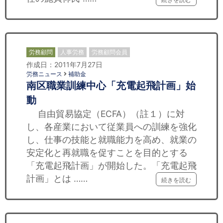
労務顧問
人事労務
労務顧問会員
作成日：2011年7月27日
労務ニュース
補助金
南区職業訓練中心「充電起飛計画」始
動
自由貿易協定（ECFA）（註１）に対
し、各産業において従業員への訓練を強化
し、仕事の技能と就職能力を高め、就業の
安定化と再就職を促すことを目的とする
「充電起飛計画」が開始した。「充電起飛
計画」とは ……
続きを読む