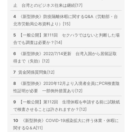
止 台湾とのビジネス往来は継続[17]
4
《新型肺炎》防疫隔離休暇に関するQ&A（労動部・台
北市労動局公布資料より）[15]
5
【一般公開】第111回 セクハラではないと判断した場
合でも調査は必要か？[14]
6
《新型肺炎》2022/7/14更新 台湾入国から居留証取
得まで（失効）[12]
7
賃金関係質問集[12]
8
《新型肺炎》2020年12月より入境者全員にPCR検査陰
性証明が必要 一部例外措置あり[12]
9
【一般公開】第112回 生理休暇を申請する前に試験紙
で検査させることは許されますか？[12]
10
《新型肺炎》COVID-19感染拡大に伴う休業・休暇に
関するQ＆A[11]