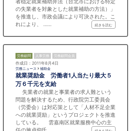
者穏定就業補助弁法（台北市における特定
の失業者を対象とした就業補助の方法）」
を推進し、市政会議により可決された。こ
れにより、 ……
続きを読む
労務顧問
人事労務
労務顧問会員
作成日：2011年8月4日
労務ニュース
補助金
就業奨励金 労働者1人当たり最大５
万６千元を支給
失業者の就業と事業者の求人難という
問題を解決するため、行政院労工委員会
（労委会）は対応策として「人材不足企業
への就業奨励」というプロジェクトを推進
している。 雲嘉南区就業服務中心の主
任の施貞仰氏 ……
続きを読む