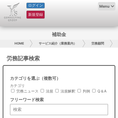
ログイン
HOME
Menu
新規登録
サービス紹介
コラム
補助金
グループ概要
HOME
サービス紹介（業務案内）
労務顧問
採用情報
労務記事検索
お問い合わせ
カテゴリを選ぶ（複数可）
日本人にPR
カテゴリ
労務ニュース
法規
法規解釈
判例
Q＆A
コンサルティング
フリーワード検索
リサーチ