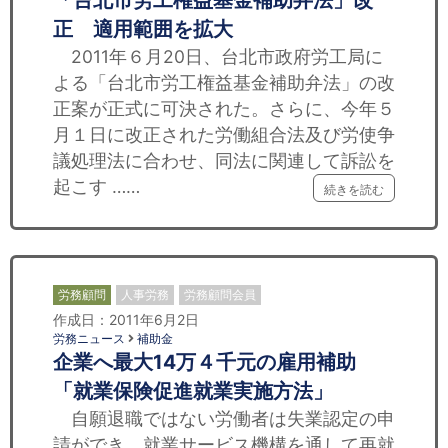
「台北市労工権益基金補助弁法」改
正 適用範囲を拡大
2011年６月20日、台北市政府労工局に
よる「台北市労工権益基金補助弁法」の改
正案が正式に可決された。さらに、今年５
月１日に改正された労働組合法及び労使争
議処理法に合わせ、同法に関連して訴訟を
起こす ……
続きを読む
労務顧問
人事労務
労務顧問会員
作成日：2011年6月2日
労務ニュース
補助金
企業へ最大14万４千元の雇用補助
「就業保険促進就業実施方法」
自願退職ではない労働者は失業認定の申
請ができ、就業サービス機構を通して再就