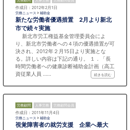
労務顧問
人事労務
労務顧問会員
作成日：2012年2月1日
労務ニュース
補助金
新たな労働者優遇措置 2月より新北
市で続々実施
新北市労工権益基金管理委員会によ
り、新北市労働者への４項の優遇措置が可
決され、2012年２月15日より実施とな
る。詳しい内容は下記の通り。 １．「長
時間労働者への健康診断補助金計画（高工
資従業人員 ……
続きを読む
労務顧問
人事労務
労務顧問会員
作成日：2011年11月4日
労務ニュース
補助金
視覚障害者の就労支援 企業へ最大