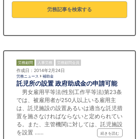
セミナー
労務記事を検索する
経済ニュース
労務顧問
ＩＴ
飲食店情報
労務顧問
人事労務
労務顧問会員
作成日：2014年2月24日
労務ニュース
補助金
託児所の設置 政府助成金の申請可能
男女雇用平等法(性別工作平等法)第23条
では、被雇用者が250人以上いる雇用主
は、託児施設の設置あるいは適当な託児措
置を施さなければならないと定められてい
る。また、主管機関に対しては、託児施設
を設置 ……
続きを読む