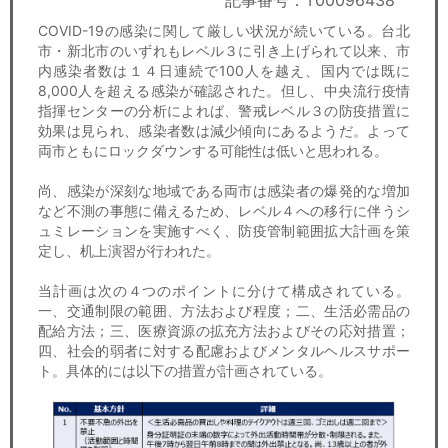
記事番号：T00096438
セミナー
COVID-19の感染に関して厳しい状況が続いている。台北
市・新北市のいずれもレベル３に引き上げられて以来、市
経済ニュース
内感染者数は１４日連続で100人を越え、国内では既に
8,000人を超える感染が確認された。但し、中央流行疫情
労務顧問
指揮センターの分析によれば、警戒レベル３の防疫措置に
効果は見られ、感染者数は減少傾向にあるようだ。よって
ＩＴ
両市ともにロックダウンする可能性は低いと思われる。
尚、感染が深刻な地域である両市は感染者の爆発的な増加
飲食店情報
など不測の事態に備えるため、レベル４への移行に伴うシ
ュミレーションを実施すべく、防疫管制範囲拡大計画を策
定し、机上演習が行われた。
当計画は次の４つのポイントに分けて構成されている。
一、交通制限の範囲、方法および程度；二、生活必需品の
配給方法；三、医療資源の拡充方法およびその応対措置；
四、社会的弱者に対する配慮およびメンタルヘルスサポー
ト。具体的には以下の措置が計画されている。