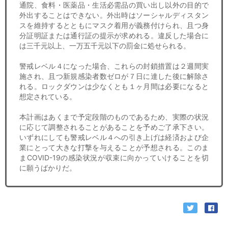
通院、食料・医薬品・生活必需品の買い出し以外の目的で
外出することはできない。外出時はソーシャルディスタン
スを維持するとともにマスク着用が義務付けられ、且つ身
分証明証または通行証の提示が求めれる。違反した場合に
は三千元以上、一万五千元以下の罰金に処せられる。
警戒レベル４になった場合、これらの封鎖措置は２週間実
施され、且つ新規感染者数ゼロが７日に達した後に解除さ
れる。ロックダウンは少なくとも１ヶ月間は必要になると
想定されている。
本計画はあくまで予定段階のものであるため、実際の状況
に応じて調整されることがあることを予めご了承下さい。
いずれにしても警戒レベル４への引き上げは経済および企
業にとって大きな打撃を与えることが予想される。このま
まCOVID-19の感染状況が収束に向かっていけることを切
に願うばかりだ。