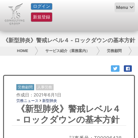
ログイン
HOME
Menu
新規登録
サービス紹介
コラム
《新型肺炎》警戒レベル４ - ロックダウンの基本方針
グループ概要
HOME
サービス紹介（業務案内）
労務顧問
採用情報
お問い合わせ
労務顧問
人事労務
作成日：2021年6月1日
日本人にPR
労務ニュース
新型肺炎
《新型肺炎》警戒レベル４
コンサルティング
- ロックダウンの基本方針
リサーチ