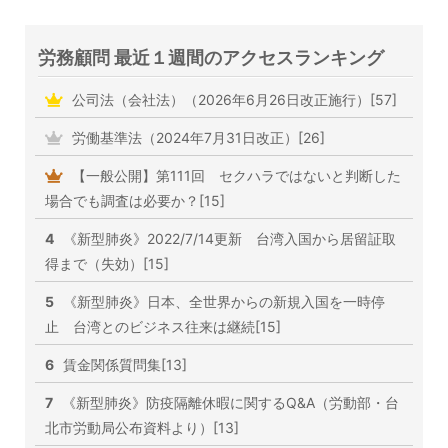
労務顧問 最近１週間のアクセスランキング
公司法（会社法）（2026年6月26日改正施行）[57]
労働基準法（2024年7月31日改正）[26]
【一般公開】第111回 セクハラではないと判断した
場合でも調査は必要か？[15]
4
《新型肺炎》2022/7/14更新 台湾入国から居留証取
得まで（失効）[15]
5
《新型肺炎》日本、全世界からの新規入国を一時停
止 台湾とのビジネス往来は継続[15]
6
賃金関係質問集[13]
7
《新型肺炎》防疫隔離休暇に関するQ&A（労動部・台
北市労動局公布資料より）[13]