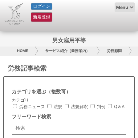
ログイン
HOME
Menu
新規登録
サービス紹介
コラム
男女雇用平等
グループ概要
HOME
サービス紹介（業務案内）
労務顧問
採用情報
労務記事検索
お問い合わせ
カテゴリを選ぶ（複数可）
日本人にPR
カテゴリ
労務ニュース
法規
法規解釈
判例
Q＆A
コンサルティング
フリーワード検索
リサーチ