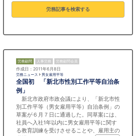
セミナー
労務記事を検索する
経済ニュース
労務顧問
ＩＴ
飲食店情報
労務顧問
人事労務
労務顧問会員
作成日：2011年6月8日
労務ニュース
男女雇用平等
全国初 「新北市性別工作平等自治条
例」
新北市政府市政会議により、「新北市性
別工作平等（男女雇用平等）自治条例」の
草案が６月７日に通過した。同草案には、
社員へ入社1年以内に男女雇用平等に関す
る教育訓練を受けさせることや、雇用主の