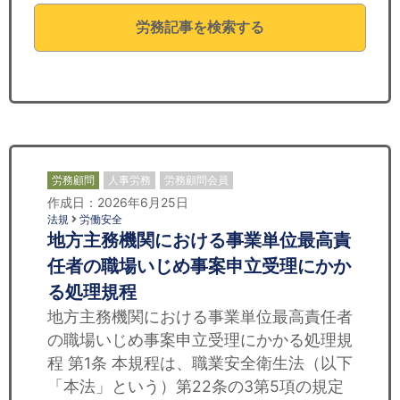
セミナー
労務記事を検索する
経済ニュース
労務顧問
ＩＴ
飲食店情報
労務顧問
人事労務
労務顧問会員
作成日：2026年6月25日
法規
労働安全
地方主務機関における事業単位最高責
任者の職場いじめ事案申立受理にかか
る処理規程
地方主務機関における事業単位最高責任者
の職場いじめ事案申立受理にかかる処理規
程 第1条 本規程は、職業安全衛生法（以下
「本法」という）第22条の3第5項の規定