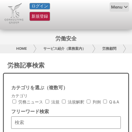
ログイン
HOME
Menu
新規登録
サービス紹介
コラム
労働安全
グループ概要
HOME
サービス紹介（業務案内）
労務顧問
採用情報
労務記事検索
お問い合わせ
カテゴリを選ぶ（複数可）
日本人にPR
カテゴリ
労務ニュース
法規
法規解釈
判例
Q＆A
コンサルティング
フリーワード検索
リサーチ