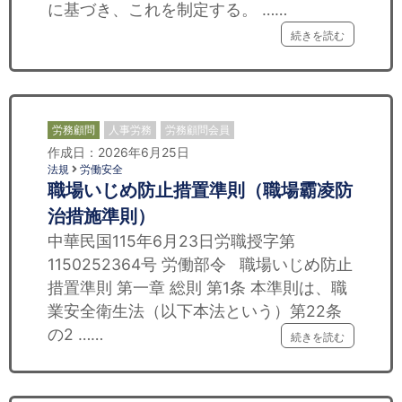
に基づき、これを制定する。 ……
続きを読む
労務顧問
人事労務
労務顧問会員
作成日：2026年6月25日
法規
労働安全
職場いじめ防止措置準則（職場霸凌防
治措施準則）
中華民国115年6月23日労職授字第
1150252364号 労働部令 職場いじめ防止
措置準則 第一章 総則 第1条 本準則は、職
業安全衛生法（以下本法という）第22条
の2 ……
続きを読む