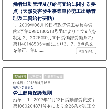
働者出勤管理及び給与支給に関する要
点（天然災害發生事業單位勞工出勤管
理及工資給付要點）
1、2009年06月19日行政院労工委員会労
働2字第0980130513号函により全文9点を
制定 2、2025年9月19日労働部労働条2字
第1140148505号函により3、7、8点条文
を修正、第6 ……
続きを読む
労務顧問
人事労務
労務顧問会員
作成日：2018年4月16日
法規
労働安全
労工健康保護規則
沿革： 1．2017年11月13日労動部労職授字
第1060204871号令により全26条が改正交