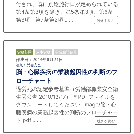
付され、既に別途施行日が定められている
第4条第3項を除き、第5条第3項、第6条
第3項、第7条第2項 ……
続きを読む
労務顧問
人事労務
労務顧問会員
作成日：2014年6月24日
法規
労働安全
脳・心臓疾病の業務起因性の判断のフ
ローチャート
過労死の認定参考基準（労働部職業安全衛
生署公告 2010/12/17） ＊PDFファイルを
ダウンロードしてください image/脳・心
臓疾病の業務起因性の判断のフローチャー
ト.pdf ……
続きを読む