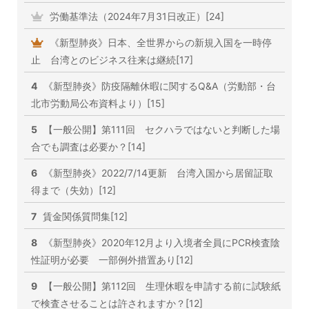
労働基準法（2024年7月31日改正）[24]
《新型肺炎》日本、全世界からの新規入国を一時停
止 台湾とのビジネス往来は継続[17]
4
《新型肺炎》防疫隔離休暇に関するQ&A（労動部・台
北市労動局公布資料より）[15]
5
【一般公開】第111回 セクハラではないと判断した場
合でも調査は必要か？[14]
6
《新型肺炎》2022/7/14更新 台湾入国から居留証取
得まで（失効）[12]
7
賃金関係質問集[12]
8
《新型肺炎》2020年12月より入境者全員にPCR検査陰
性証明が必要 一部例外措置あり[12]
9
【一般公開】第112回 生理休暇を申請する前に試験紙
で検査させることは許されますか？[12]