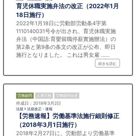
育児休職実施弁法の改正（2022年1月
18日施行）
2022年1月18日に労動部労動条4字第
1110140031号令が出され、育児休職実施
弁法（中国語:育嬰留職停薪實施辦法）の
第2条と第9条の条文の改正が公布、即日
施行となりました。 これは男女雇 ……
続きを読む
労務顧問
人事労務
労務顧問会員
作成日：2018年3月2日
法規
法規改正・速報
【労務速報】労働基準法施行細則修正
（2018年3月1日施行）
2018年2月27日に、労動部より労働基準