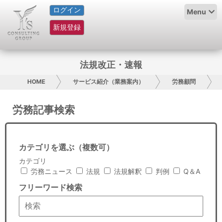
ログイン
HOME
Menu
新規登録
サービス紹介
コラム
法規改正・速報
グループ概要
HOME
サービス紹介（業務案内）
労務顧問
採用情報
労務記事検索
お問い合わせ
カテゴリを選ぶ（複数可）
日本人にPR
カテゴリ
労務ニュース
法規
法規解釈
判例
Q＆A
コンサルティング
フリーワード検索
リサーチ