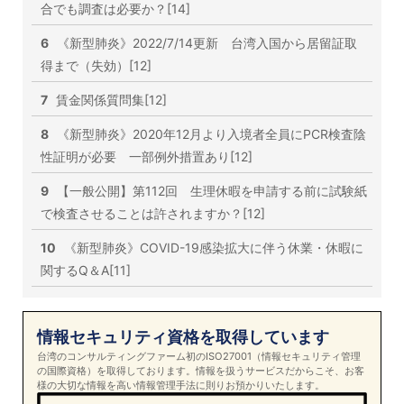
合でも調査は必要か？[14]
6
《新型肺炎》2022/7/14更新 台湾入国から居留証取
得まで（失効）[12]
7
賃金関係質問集[12]
8
《新型肺炎》2020年12月より入境者全員にPCR検査陰
性証明が必要 一部例外措置あり[12]
9
【一般公開】第112回 生理休暇を申請する前に試験紙
で検査させることは許されますか？[12]
10
《新型肺炎》COVID-19感染拡大に伴う休業・休暇に
関するQ＆A[11]
情報セキュリティ資格を取得しています
台湾のコンサルティングファーム初のISO27001（情報セキュリティ管理
の国際資格）を取得しております。情報を扱うサービスだからこそ、お客
様の大切な情報を高い情報管理手法に則りお預かりいたします。