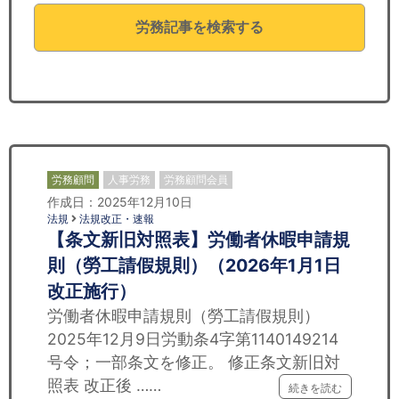
セミナー
労務記事を検索する
経済ニュース
労務顧問
ＩＴ
飲食店情報
労務顧問
人事労務
労務顧問会員
作成日：2025年12月10日
法規
法規改正・速報
【条文新旧対照表】労働者休暇申請規
則（勞工請假規則）（2026年1月1日
改正施行）
労働者休暇申請規則（勞工請假規則）
2025年12月9日労動条4字第1140149214
号令；一部条文を修正。 修正条文新旧対
照表 改正後 ……
続きを読む