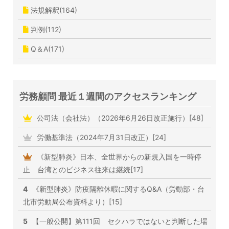
法規解釈(164)
判例(112)
Q＆A(171)
労務顧問 最近１週間のアクセスランキング
公司法（会社法）（2026年6月26日改正施行）[48]
労働基準法（2024年7月31日改正）[24]
《新型肺炎》日本、全世界からの新規入国を一時停
止 台湾とのビジネス往来は継続[17]
4
《新型肺炎》防疫隔離休暇に関するQ&A（労動部・台
北市労動局公布資料より）[15]
5
【一般公開】第111回 セクハラではないと判断した場