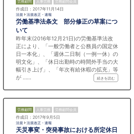
労務顧問
人事労務
労務顧問会員
作成日：2017年11月14日
法規
法規改正・速報
労働基準法条文 部分修正の草案につ
いて
昨年末(2016年12月21日)の労働基準法改
正により、「一般労働者と公務員の国定休
日一本化」、「週休二日制（一例一休）の
明文化」、「休日出勤時の時間外手当の大
幅引き上げ」、「年次有給休暇の拡充」等
が ……
続きを読む
労務顧問
人事労務
労務顧問会員
作成日：2017年9月5日
法規
法規改正・速報
天災事変・突発事故における所定休日