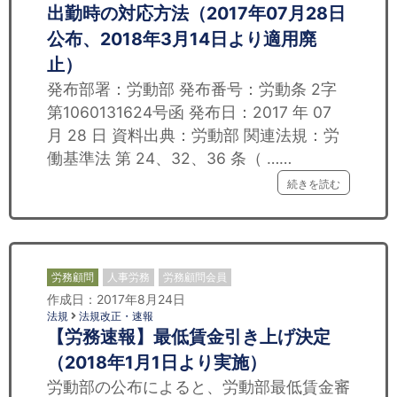
出勤時の対応方法（2017年07月28日
公布、2018年3月14日より適用廃
止）
発布部署：労動部 発布番号：労動条 2字
第1060131624号函 発布日：2017 年 07
月 28 日 資料出典：労動部 関連法規：労
働基準法 第 24、32、36 条（ ……
続きを読む
労務顧問
人事労務
労務顧問会員
作成日：2017年8月24日
法規
法規改正・速報
【労務速報】最低賃金引き上げ決定
（2018年1月1日より実施）
労動部の公布によると、労動部最低賃金審