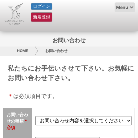
ログイン
HOME
Menu
新規登録
サービス紹介
コラム
お問い合わせ
グループ概要
HOME
お問い合わせ
採用情報
私たちにお手伝いさせて下さい。お気軽に
お問い合わせ下さい。
お問い合わせ
＊
日本人にPR
は必須項目です。
コンサルティング
お問い合わ
せの種類
*
リサーチ
必須