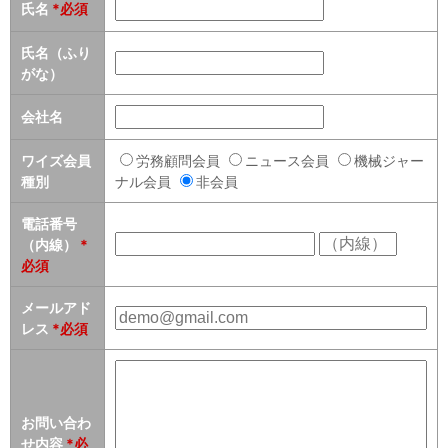
セミナー
氏名
*必須
氏名（ふり
経済ニュース
がな）
労務顧問
会社名
ＩＴ
ワイズ会員
労務顧問会員
ニュース会員
機械ジャー
種別
ナル会員
非会員
飲食店情報
電話番号
（内線）
*
必須
メールアド
レス
*必須
お問い合わ
せ内容
*必