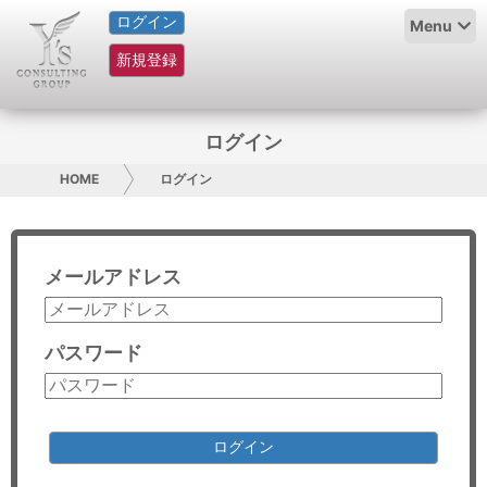
ログイン
HOME
Menu
新規登録
サービス紹介
コラム
ログイン
グループ概要
HOME
ログイン
採用情報
メールアドレス
お問い合わせ
日本人にPR
パスワード
コンサルティング
リサーチ
ログイン