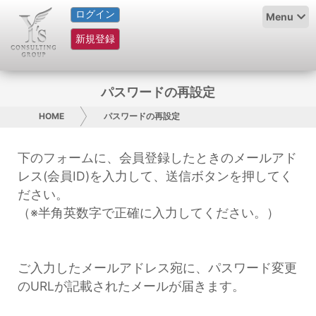
ログイン
HOME
Menu
新規登録
サービス紹介
コラム
パスワードの再設定
グループ概要
HOME
パスワードの再設定
採用情報
下のフォームに、会員登録したときのメールアド
レス(会員ID)を入力して、送信ボタンを押してく
お問い合わせ
ださい。
（※半角英数字で正確に入力してください。）
日本人にPR
コンサルティング
ご入力したメールアドレス宛に、パスワード変更
のURLが記載されたメールが届きます。
リサーチ