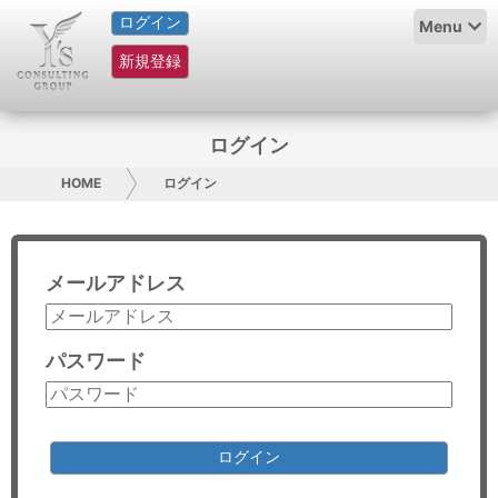
ログイン
HOME
Menu
新規登録
サービス紹介
コラム
ログイン
グループ概要
HOME
ログイン
採用情報
メールアドレス
お問い合わせ
日本人にPR
パスワード
コンサルティング
リサーチ
ログイン