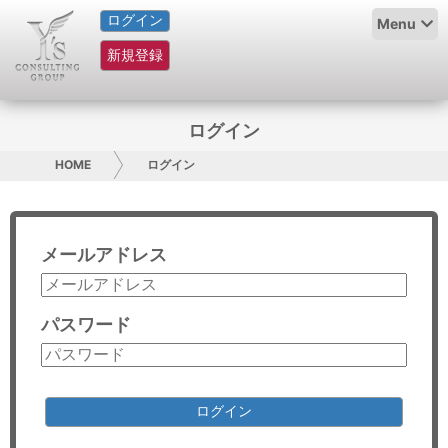
ログイン
HOME
Menu
新規登録
サービス紹介
コラム
ログイン
グループ概要
HOME
ログイン
採用情報
メールアドレス
お問い合わせ
日本人にPR
パスワード
コンサルティング
リサーチ
ログイン