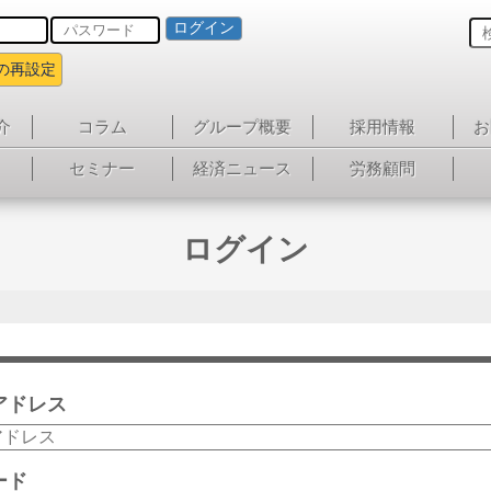
ログイン
の再設定
介
コラム
グループ概要
採用情報
お
セミナー
経済ニュース
労務顧問
ログイン
アドレス
ード