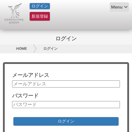
ログイン
HOME
Menu
新規登録
サービス紹介
コラム
ログイン
グループ概要
HOME
ログイン
採用情報
メールアドレス
お問い合わせ
日本人にPR
パスワード
コンサルティング
リサーチ
ログイン