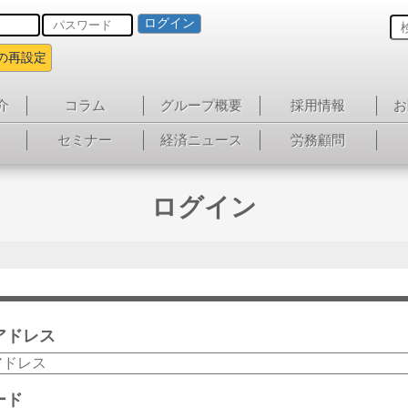
ログイン
の再設定
介
コラム
グループ概要
採用情報
お
セミナー
経済ニュース
労務顧問
ログイン
アドレス
ード