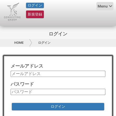
ログイン
HOME
Menu
新規登録
サービス紹介
コラム
ログイン
グループ概要
HOME
ログイン
採用情報
メールアドレス
お問い合わせ
日本人にPR
パスワード
コンサルティング
リサーチ
ログイン