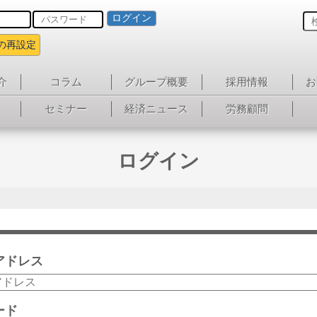
ログイン
の再設定
介
コラム
グループ概要
採用情報
お
セミナー
経済ニュース
労務顧問
ログイン
アドレス
ード